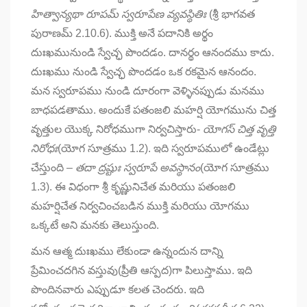
హిత్వాన్యథా రూపమ్ స్వరూపేణ వ్యవస్థితిః
(శ్రీ భాగవత
పురాణమ్ 2.10.6). ముక్తి అనే పదానికి అర్థం
దుఃఖమునుండి స్వేచ్ఛ పొందడం. దానర్థం ఆనందము కాదు.
దుఃఖము నుండి స్వేచ్ఛ పొందడం ఒక రకమైన ఆనందం.
మన స్వరూపము నుండి దూరంగా వెళ్ళినప్పుడు మనము
బాధపడతాము. అందుకే పతంజలి మహర్షి యోగమును చిత్త
వృత్తుల యొక్క నిరోధముగా నిర్వచిస్తారు-
యోగస్ చిత్త వృత్తి
నిరోధః
(యోగ సూత్రము 1.2). ఇది స్వరూపములో ఉండేట్లు
చేస్తుంది –
తదా ద్రష్టుః స్వరూపే అవస్థానం
(యోగ సూత్రము
1.3). ఈ విధంగా శ్రీ కృష్ణునిచేత మరియు పతంజలి
మహర్షిచేత నిర్వచించబడిన ముక్తి మరియు యోగము
ఒక్కటే అని మనకు తెలుస్తుంది.
మన ఆత్మ దుఃఖము లేకుండా ఉన్నందున దాన్ని
ప్రేమించదగిన వస్తువు(ప్రీతి ఆస్పద)గా పిలుస్తాము. ఇది
పొందినవారు ఎప్పుడూ కలత చెందరు. ఇది