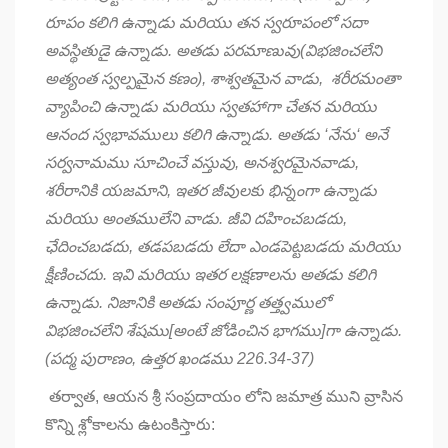
రూపం కలిగి ఉన్నాడు మరియు తన స్వరూపంలో సదా
అవస్థితుడై ఉన్నాడు. అతడు పరమాణువు(విభజించలేని
అత్యంత స్వల్పమైన కణం)
,
శాశ్వతమైన వాడు
,
శరీరమంతా
వ్యాపించి ఉన్నాడు మరియు స్వతహాగా చేతన మరియు
ఆనంద స్వభావములు కలిగి ఉన్నాడు. అతడు
‘
నేను
‘
అనే
సర్వనామము సూచించే వస్తువు
,
అనశ్వరమైనవాడు
,
శరీరానికి యజమాని
,
ఇతర జీవులకు భిన్నంగా ఉన్నాడు
మరియు అంతములేని వాడు. జీవి దహించబడదు
,
ఛేదించబడదు
,
తడపబడదు లేదా ఎండపెట్టబడదు మరియు
క్షీణించదు. ఇవి మరియు ఇతర లక్షణాలను అతడు కలిగి
ఉన్నాడు. నిజానికి అతడు సంపూర్ణ తత్త్వములో
విభజించలేని శేషము[అంటే జోడించిన భాగము]గా ఉన్నాడు.
(పద్మ పురాణం
,
ఉత్తర ఖండము
226.34-37)
తర్వాత, ఆయన శ్రీ సంప్రదాయం లోని జమాత్ర ముని వ్రాసిన
కొన్ని శ్లోకాలను ఉటంకిస్తారు: