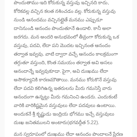
పొందుతాము-ఇది కోరుకున్న వస్తువు ఇచ్చినది కాదు,
కోరికవల్ల వచ్చిన కలత నశించడం వల్ల. కోరుకున్న వస్తువు
నుండి ఆనందము వచ్చినట్లైతే మనము ఎప్పుడూ
దానినుండి ఆనందం పొందుతూనే ఉండాలి. కానీ అలా
జరగదు. మన అందరి అనుభవంలో తీవ్రంగా కోరుకున్న ఒక
వస్తువు, పదవి, లేదా పని మొదట ఇచ్చినంత ఆనందం
తర్వాత ఇవ్వవు. వాటి ద్వారా వచ్చే ఆనందం కాలక్రమంగా
తగ్గుతూ వస్తుంది, కొంత సమయం తర్వాత అవి అసలు
ఆనందాన్నే ఇవ్వవుకూడా. పైగా, అవి దుఃఖము లేదా
అసౌకర్యానికి కారణమౌతాయి. మనము కోరుకొనే వస్తువు
లేదా పదవి కలిగిఉన్న ఇతరులను మీరు గమనిస్తే వారు
ఆనందంగా ఉన్నట్లు మీరు గమనించి ఉండరు. ఎందుకంటే
వారికి వారికిష్టమైన వస్తువులు లేదా పదవులు ఉంటాయి.
అందుకనే శ్రీ కృష్ణుడు ఇంద్రియ భోగము ఇచ్చే వస్తువులు
దుఃఖ జనితములని అంటారు(భగవద్గీత 5.22).
మన స్వరూపంలో దుఃఖము లేదా ఆనందం పొందాలనే ప్రేరణ