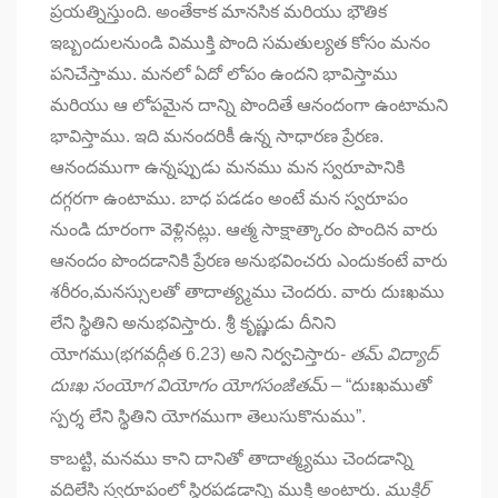
ప్రయత్నిస్తుంది. అంతేకాక మానసిక మరియు భౌతిక
ఇబ్బందులనుండి విముక్తి పొంది సమతుల్యత కోసం మనం
పనిచేస్తాము. మనలో ఏదో లోపం ఉందని భావిస్తాము
మరియు ఆ లోపమైన దాన్ని పొందితే ఆనందంగా ఉంటామని
భావిస్తాము. ఇది మనందరికీ ఉన్న సాధారణ ప్రేరణ.
ఆనందముగా ఉన్నప్పుడు మనము మన స్వరూపానికి
దగ్గరగా ఉంటాము. బాధ పడడం అంటే మన స్వరూపం
నుండి దూరంగా వెళ్లినట్లు. ఆత్మ సాక్షాత్కారం పొందిన వారు
ఆనందం పొందడానికి ప్రేరణ అనుభవించరు ఎందుకంటే వారు
శరీరం,మనస్సులతో తాదాత్య్మము చెందరు. వారు దుఃఖము
లేని స్థితిని అనుభవిస్తారు. శ్రీ కృష్ణుడు దీనిని
యోగము(భగవద్గీత 6.23) అని నిర్వచిస్తారు-
తమ్ విద్యాద్
దుఃఖ సంయోగ వియోగం యోగసంఙితమ్
– “దుఃఖముతో
స్పర్శ లేని స్థితిని యోగముగా తెలుసుకొనుము”.
కాబట్టి, మనము కాని దానితో తాదాత్మ్యము చెందడాన్ని
వదిలేసి స్వరూపంలో స్థిరపడడాన్ని ముక్తి అంటారు.
ముక్తిర్