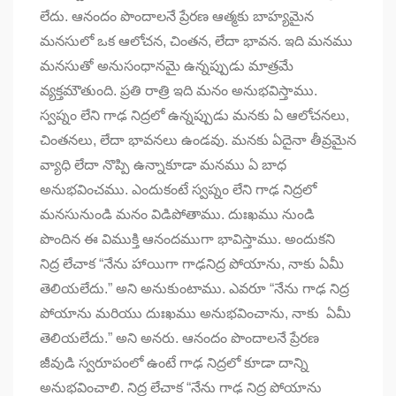
లేదు. ఆనందం పొందాలనే ప్రేరణ ఆత్మకు బాహ్యమైన
మనసులో ఒక ఆలోచన, చింతన, లేదా భావన. ఇది మనము
మనసుతో అనుసంధానమై ఉన్నప్పుడు మాత్రమే
వ్యక్తమౌతుంది. ప్రతి రాత్రి ఇది మనం అనుభవిస్తాము.
స్వప్నం లేని గాఢ నిద్రలో ఉన్నప్పుడు మనకు ఏ ఆలోచనలు,
చింతనలు, లేదా భావనలు ఉండవు. మనకు ఏదైనా తీవ్రమైన
వ్యాధి లేదా నొప్పి ఉన్నాకూడా మనము ఏ బాధ
అనుభవించము. ఎందుకంటే స్వప్నం లేని గాఢ నిద్రలో
మనసునుండి మనం విడిపోతాము. దుఃఖము నుండి
పొందిన ఈ విముక్తి ఆనందముగా భావిస్తాము. అందుకని
నిద్ర లేచాక “నేను హాయిగా గాఢనిద్ర పోయాను, నాకు ఏమీ
తెలియలేదు.” అని అనుకుంటాము. ఎవరూ “నేను గాఢ నిద్ర
పోయాను మరియు దుఃఖము అనుభవించాను, నాకు ఏమీ
తెలియలేదు.” అని అనరు. ఆనందం పొందాలనే ప్రేరణ
జీవుడి స్వరూపంలో ఉంటే గాఢ నిద్రలో కూడా దాన్ని
అనుభవించాలి. నిద్ర లేచాక “నేను గాఢ నిద్ర పోయాను