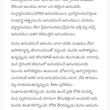
లేకుండా ఉండడం కూడా ఒక రకమైన ఆనందమే.
మర్త్యానందము(భౌతిక ఆనందములు); బ్రహ్మానందం(నిర్గుణ
సంపూర్ణ తత్త్వమును అనుభవించే ఆనందము); మరియు
భక్త్యానందము లేదా ప్రేమానందము(ప్రేమగల భక్తి వల్ల వచ్చే
ఆనందము) ఇతర రకములైన ఆనందములు.
మనం అనుభవించే ఆనందం చాలా వరకు దుఃఖము లేదా
అసౌకర్యాన్ని తొలగించడంతో వస్తుంది. మనకు అసౌకర్యము
ఉన్నప్పుడు అది తొలగిపోతే ఆనందం కలుగుతుంది. దాదాపు
మన దైనందిక జీవనంలో అనుభవించే ఆనందములకు
ముందు అసౌకర్యము ఉంటుంది. భోజనాన్ని ఆస్వాదిస్తాము
ఎందుకంటే ఆకలి బాధ అనుభవించడం వలన. వేడి తాపము
వల్ల బాధపడుతున్నప్పుడు శీతల ప్రదేశము
సుఖానుభూతినిస్తుంది. మనకు ఉండే ప్రతి కోరిక మనల్ని
మన స్వరూపంనుండి దూరంగా తీసుకెళ్తుంది అందుకని అది
మనకు కలత కలిగిస్తుంది. కోరిక తీరినప్పుడు మనం ఆనందం