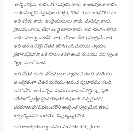
ఆత్మ దేవుడు కాదు
,
మానవుడు కాదు
,
జంతువులూ కాదు
,
అచలములైన వస్తువులు [చెట్టు
,
కొండ మొదలగునవి] కాదు.
అది శరీరం కాదు
,
ఇంద్రియములు కాదు
,
మనస్సు కాదు
,
ప్రాణము కాదు
,
లేదా బుద్ధి కూడా కాదు. అది చలనం లేనిది
కాదు
,
మార్పు చెందేది కాదు
,
కేవలం చేతన మాత్రమే కాదు.
అది తన ఉనికిపై చేతన కలిగిఉంది మరియు స్వయం
ప్రకాశితమైనది
;
ఒకే రూపం కలిగి ఉంది మరియు తన స్వంత
స్వభావంలో ఉంది.
అది చేతన గలది
,
శరీరమంతా వ్యాపించి ఉంది
,
మరియు
అంతర్గతంగా చేతన మరియు ఆనంద స్వభావము గలది.
అది
‘
నేను
‘
అనే సర్వనామము సూచించే వస్తువు
,
ప్రతి
శరీరంలో ప్రత్యేకమైనది[ఇతర జీవులకు భిన్నమైనది]
,
పరమాణువు(విభజించలేని అత్యంత స్వల్పమైన కణం)
,
శాశ్వతమైనది మరియు నిష్కల్మషమైనది.
అది అంతర్గతంగా జ్ఞానము సంపాదించుట
,
క్రియా