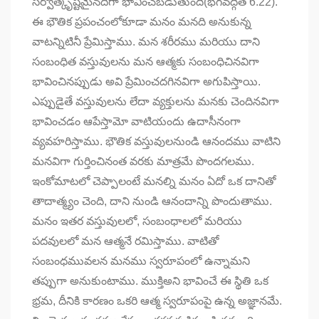
సర్వోత్కృష్టమైనది
గా భావించబడుతుంది(
భగవద్గీత 6.22).
ఈ భౌతిక ప్రపంచంలోకూడా మనం మనది అనుకున్న
వాటన్నిటినీ ప్రేమిస్తాము. మన శరీరము మరియు దాని
సంబంధిత వస్తువులను మన ఆత్మకు సంబంధిచినవిగా
భావించినప్పుడు అవి ప్రేమించదగినవిగా అగుపిస్తాయి.
ఎప్పుడైతే వస్తువులను లేదా వ్యక్తులను మనకు చెందినవిగా
భావించడం ఆపేస్తామో వాటియందు ఉదాసీనంగా
వ్యవహరిస్తాము. భౌతిక వస్తువులనుండి ఆనందము వాటిని
మనవిగా గుర్తించినంత వరకు మాత్రమే పొందగలము.
ఇంకోమాటలో చెప్పాలంటే మనల్ని మనం ఏదో ఒక దానితో
తాదాత్మ్యం చెంది, దాని నుండి ఆనందాన్ని పొందుతాము.
మనం ఇతర వస్తువులలో, సంబంధాలలో మరియు
పదవులలో మన ఆత్మనే రమిస్తాము. వాటితో
సంబంధమువలన మనము స్వరూపంలో ఉన్నామని
తప్పుగా అనుకుంటాము. ముక్తిఅని భావించే ఈ స్థితి ఒక
భ్రమ, దీనికి కారణం ఒకరి ఆత్మ స్వరూపంపై ఉన్న అజ్ఞానమే.