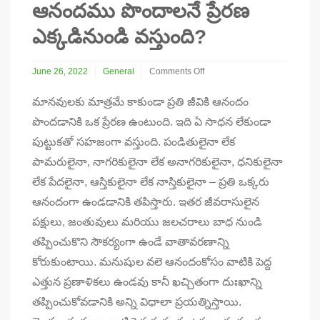
ఆనందము పొందాలనే ప్రేరణ
ఎక్కడినుండి వస్తుంది?
June 26, 2022
General
Comments Off
on
ఆనందము
మానవులకు మాత్రమే కాకుండా ప్రతి జీవికి ఆనందం
పొందాలనే
పొందడానికి ఒక ప్రేరణ ఉంటుంది. ఇది ఏ సాధన లేకుండా
ప్రేరణ
ఎక్కడినుండి
పుట్టుకతో సహజంగా వస్తుంది. పండితులైనా లేక
వస్తుంది?
పామరులైనా, నాగరికులైనా లేక అనాగరికులైనా, ధనికులైనా
లేక పేదలైనా, ఆస్తికులైనా లేక నాస్తికులైనా – ప్రతి ఒక్కరు
ఆనందంగా ఉండడానికి తపిస్తారు. ఇతర జీవరాసులైన
పక్షులు, జంతువులు మరియు జలచరాలు బాధ నుండి
తప్పించుకొని సౌకర్యంగా ఉండే వాతావరణాన్ని
కోరుకుంటాయి. మనుషుల వలె ఆనందంకోసం వాటికి పెద్ద
ఎత్తున ప్రణాళికలు ఉండవు కానీ ఖచ్చితంగా దుఃఖాన్ని
తప్పించుకోవడానికి అన్ని విధాలా ప్రయత్నిస్తాయి.