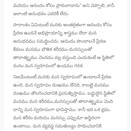
మరియు ఆనందం కోసం ప్రాకులాడాను” అని చెప్పాలి, కానీ
ఇలాంటి అనుభవం ఎవరికీ లేదు.
సారాంశం ఏమిటంటే మనకు అంతర్గతంగా ఆనందం కోసం
ప్రేరణ ఉందనే అభిప్రాయాన్ని శాస్త్రము లేదా మన
అనుభవము సమర్ధించదు. ఆనందం పొందాలనే ప్రేరణ
కేవలం మనము భౌతిక శరీరము-మనస్సులతో
తాదాత్య్మము చెందడం వల్ల వస్తుంది ఎందుకంటే ఆ స్థితిలో
మనం మన స్వరూపంలో ఉండము గనక.
నిజమేంటంటే మనకు మన స్వరూపంలో ఉండాలనే ప్రేరణ
ఉంది. మన స్వరూపం దుఃఖము లేనిది, కాబట్టి మనము
దుఃఖము తొలగించడానికి ప్రయత్నిస్తాము. బద్ధులైన స్థితిలో
మనము మన శరీరము,మనస్సులతో తాదాత్య్మము చెంది
దాన్ని మన స్వరూపంగా భావిస్తాము. కానీ ఇది ఒక భ్రమ.
మన శరీరం మరియు మనస్సు ఎప్పుడూ అస్థిరంగా
ఉంటాయి. మన వ్యవస్థ సమతుల్యం సాధించడానికి