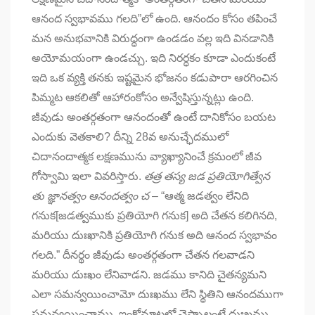
ఆనంద స్వభావము గలది”లో ఉంది. ఆనందం కోసం తపించే
మన అనుభవానికి విరుద్ధంగా ఉండడం వల్ల ఇది వినడానికి
అయోమయంగా ఉండచ్చు. ఇది నిరర్ధకం కూడా ఎందుకంటే
ఇది ఒక వ్యక్తి తనకు ఇష్టమైన భోజనం కడుపారా ఆరగించిన
పిమ్మట ఆకలితో ఆహారంకోసం అన్వేషిస్తున్నట్లు ఉంది.
జీవుడు అంతర్గతంగా ఆనందంతో ఉంటే దానికోసం బయట
ఎందుకు వెతకాలి? దీన్ని 28వ అనుచ్ఛేదములో
చిదానందాత్మక లక్షణమును వ్యాఖ్యానించే క్రమంలో జీవ
గోస్వామి ఇలా వివరిస్తారు.
తత్ర తస్య జడ ప్రతియోగిత్వేన
తు జ్ఞానత్వం ఆనందత్వం చ
– “ఆత్మ జడత్వం లేనిది
గనుక[జడత్వముకు ప్రతియోగి గనుక] అది చేతన కలిగినది,
మరియు దుఃఖానికి ప్రతియోగి గనుక అది ఆనంద స్వభావం
గలది.” దీనర్థం జీవుడు అంతర్గతంగా చేతన గలవాడని
మరియు దుఃఖం లేనివాడని. జడము కానిది చైతన్యమని
ఎలా సమన్వయించామో దుఃఖము లేని స్థితిని ఆనందముగా
సమన్వయించాము. ఇంకోమాటలో చెప్పాలంటే దుఃఖము