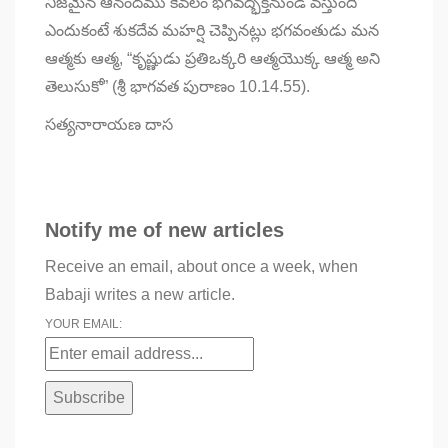
నిజమైన ఆనందము కేవలం భగవద్భక్తినుండి వస్తుంది
ఎందుకంటే శుకదేవ మహర్షి చెప్పినట్లు భగవంతుడు మన
ఆత్మకు ఆత్మ, “కృష్ణుడు ప్రతిఒక్కరి ఆత్మయొక్క ఆత్మ అని
తెలుసుకో” (శ్రీ భాగవత పురాణం 10.14.55).
సత్యనారాయణ దాస
Notify me of new articles
Receive an email, about once a week, when
Babaji writes a new article.
YOUR EMAIL: