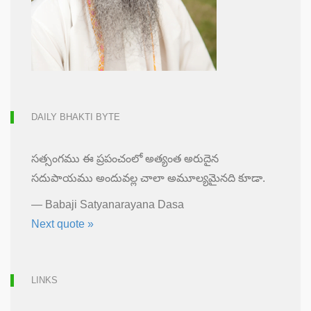
DAILY BHAKTI BYTE
సత్సంగము ఈ ప్రపంచంలో అత్యంత అరుదైన
సదుపాయము అందువల్ల చాలా అమూల్యమైనది కూడా.
—
Babaji Satyanarayana Dasa
Next quote »
LINKS