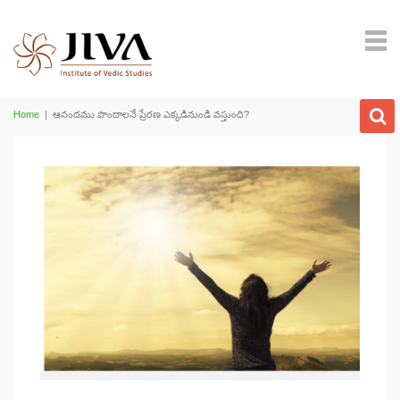
Home
|
ఆనందము పొందాలనే ప్రేరణ ఎక్కడినుండి వస్తుంది?