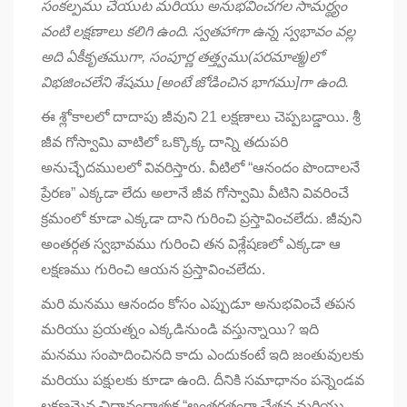
సంకల్పము చేయుట మరియు అనుభవించగల సామర్థ్యం
వంటి లక్షణాలు కలిగి ఉంది. స్వతహాగా ఉన్న స్వభావం వల్ల
అది ఏకీకృతముగా
,
సంపూర్ణ తత్త్వము(పరమాత్మ)లో
విభజించలేని శేషము [అంటే జోడించిన భాగము]గా ఉంది.
ఈ శ్లోకాలలో దాదాపు జీవుని 21 లక్షణాలు చెప్పబడ్డాయి. శ్రీ
జీవ గోస్వామి వాటిలో ఒక్కొక్క దాన్ని తదుపరి
అనుచ్ఛేదములలో వివరిస్తారు. వీటిలో “ఆనందం పొందాలనే
ప్రేరణ” ఎక్కడా లేదు అలానే జీవ గోస్వామి వీటిని వివరించే
క్రమంలో కూడా ఎక్కడా దాని గురించి ప్రస్తావించలేదు. జీవుని
అంతర్గత స్వభావము గురించి తన విశ్లేషణలో ఎక్కడా ఆ
లక్షణము గురించి ఆయన ప్రస్తావించలేదు.
మరి మనము ఆనందం కోసం ఎప్పుడూ అనుభవించే తపన
మరియు ప్రయత్నం ఎక్కడినుండి వస్తున్నాయి? ఇది
మనము సంపాదించినది కాదు ఎందుకంటే ఇది జంతువులకు
మరియు పక్షులకు కూడా ఉంది. దీనికి సమాధానం పన్నెండవ
లక్షణమైన చిదానందాత్మక “అంతర్గతంగా చేతన మరియు