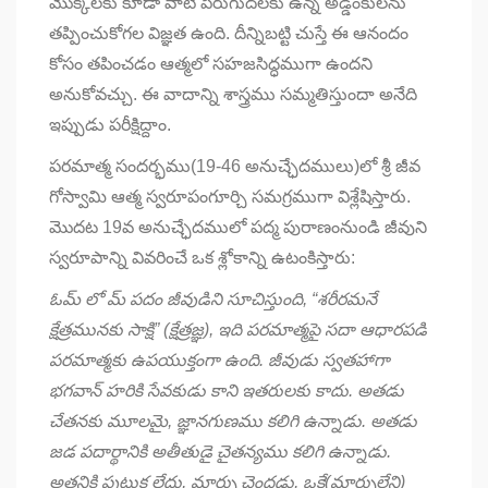
మొక్కలకు కూడా వాటి పెరుగుదలకు ఉన్న అడ్డంకులను
తప్పించుకోగల విజ్ఞత ఉంది. దీన్నిబట్టి చుస్తే ఈ ఆనందం
కోసం తపించడం ఆత్మలో సహజసిద్ధముగా ఉందని
అనుకోవచ్చు. ఈ వాదాన్ని శాస్త్రము సమ్మతిస్తుందా అనేది
ఇప్పుడు పరీక్షిద్దాం.
పరమాత్మ సందర్భము(19-46 అనుచ్ఛేదములు)లో శ్రీ జీవ
గోస్వామి ఆత్మ స్వరూపంగూర్చి సమగ్రముగా విశ్లేషిస్తారు.
మొదట 19వ అనుచ్ఛేదములో పద్మ పురాణంనుండి జీవుని
స్వరూపాన్ని వివరించే ఒక శ్లోకాన్ని ఉటంకిస్తారు:
ఓమ్ లో మ్
పదం
జీవుడిని సూచిస్తుంది
, “
శరీరమనే
క్షేత్రమునకు సాక్షి” (క్షేత్రజ్ఞ)
,
ఇది పరమాత్మపై సదా ఆధారపడి
పరమాత్మకు ఉపయుక్తంగా ఉంది. జీవుడు స్వతహాగా
భగవాన్ హరికి సేవకుడు కాని ఇతరులకు కాదు. అతడు
చేతనకు మూలమై
,
జ్ఞానగుణము కలిగి ఉన్నాడు. అతడు
జడ పదార్థానికి అతీతుడై చైతన్యము కలిగి ఉన్నాడు.
అతనికి పుట్టుక లేదు
,
మార్పు చెందడు
,
ఒకే(మార్పులేని)