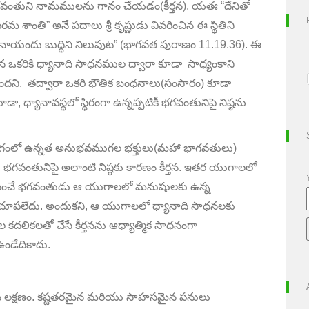
వంతుని నామములను గానం చేయడం(కీర్తన). యతః “దేనితో
మ శాంతి” అనే పదాలు శ్రీ కృష్ణుడు వివరించిన ఈ స్థితిని
) నాయందు బుద్ధిని నిలుపుట” (భాగవత పురాణం
11.19.36).
ఈ
లన ఒకరికి ధ్యానాది సాధనముల ద్వారా కూడా సాధ్యంకాని
తుందని. తద్వారా ఒకరి భౌతిక బంధనాలు(సంసారం) కూడా
ూడా
,
ధ్యానావస్థలో స్థిరంగా ఉన్నప్పటికీ భగవంతునిపై నిష్ఠను
గంలో ఉన్నత అనుభవముగల భక్తులు(మహా భాగవతులు)
,
భగవంతునిపై అలాంటి నిష్ఠకు కారణం కీర్తన. ఇతర యుగాలలో
ప్రసాదించే భగవంతుడు ఆ యుగాలలో మనుషులకు ఉన్న
ు చూపలేదు. అందుకని
,
ఆ యుగాలలో ధ్యానాది సాధనలకు
దలికలతో చేసే కీర్తనను ఆధ్యాత్మిక సాధనంగా
 ఉండేదికాదు.
క్షణం. కష్టతరమైన మరియు సాహసమైన పనులు