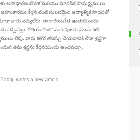
షులకు అసాధారణ భౌతిక మరియు మానసిక సామర్థ్యములు
అహంకారము కీర్తన వంటి సులభమైన ఆధ్యాత్మిక సాధనతో
మని కూడా వారు నమ్మలేరు. ఈ కారణంచేత ఇంతకముందు
 చెప్పినట్లు
,
కలియుగంలో మనుషులకు మునుపటి
లు లేవు. వారు కఠోర తపస్సు చేయడానికి లేదా శ్రద్ధగా
నందున తమ శ్రద్ధను కీర్తనయందు ఉంచవచ్చు.
abaji writes a new article.