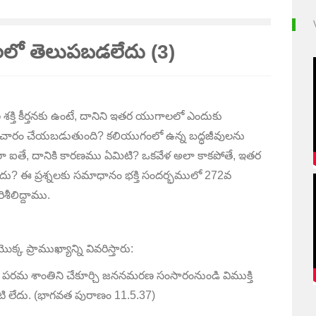
లలో తెలుపబడలేదు (3)
ి కీర్తనకు ఉంటే
,
దానిని ఇతర యుగాలలో ఎందుకు
ప్రచారం చేయబడుతుంది
?
కలియుగంలో ఉన్న బద్ధజీవులను
ా ఐతే
,
దానికి కారణము ఏమిటి
?
ఒకవేళ అలా కాకపోతే
,
ఇతర
ేదు
?
ఈ ప్రశ్నలకు సమాధానం భక్తి సందర్భములో
272
వ
శీలిద్దాము.
క్క ప్రాముఖ్యాన్ని వివరిస్తారు:
,
పరమ శాంతిని చేకూర్చి జననమరణ సంసారంనుండి విముక్తి
టి లేదు. (భాగవత పురాణం
11.5.37)