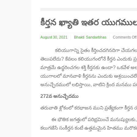
కీర్తన ఖ్యాతి ఇతర యుగము
August 30, 2021
Bhakti
Sandarbhas
Comments Off
on
కీర్తన
కలియుగాన్ని సైతం కీర్తించదగినదిగా చేయగల శక్త
ఖ్యాతి
తెలుపలేదు?
కేవలం కలియుగంలోనే కీర్తన ఎందుకు 
ఇతర
యుగములలో
మాత్రమే ఉద్ధరించగల శక్తి కీర్తనకు ఉందా
?
ఒకవేళ అల
తెలుపబడలేదు
యుగాలలో మానవాళి కీర్తనను ఎందుకు ఆశ్రయించల
(3)
అనుచ్ఛేదములో లభిస్తాయి
,
వాటిని క్రింద మనము పరి
272
వ అనుచ్ఛేదము
తరువాతి శ్లోకంలో కరభాజన ముని ప్రత్యేకంగా కీర్తన యొ
ఈ భౌతిక జగత్తులో పరిభ్రమించే మనుష్యులకు
కలుగజేసే సంకీర్తన కంటే ఉత్తమమైన హితము మరొక