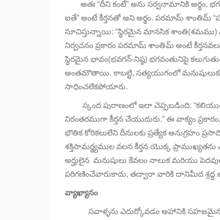
అతః “దీని కంటే” అను సర్వనామానికి అర్థం
,
భగ
ఐతే” అంటే కీర్తనతో అని అర్థం. పరమామ్ శాంతిమ్ “పర
సూచిస్తున్నాయి: “స్థిరమైన మానసిక శాంతి(శమము
నిర్వచనం ప్రకారం పరమామ్ శాంతిమ్ అంటే కీర్తనవ
స్థిరమైన భావం(భవగన్-నిష్ఠ) భగవంతునిపై కలుగు
అంతమౌతాయి. కాబట్టి
,
సత్యయుగంలో మనుషులుక
సాధించలేకపోయారు.
స్కంద పురాణంలో ఇలా చెప్పబడింది: “కలియు
నిరంతరముగా కీర్తన చేయుదురు.” ఈ వాక్యం ప్రకారం
భౌతిక కోరికలులేని దీనులకు ప్రత్యేక అనుగ్రహం 
శక్తిసామర్థ్యముల వలన కీర్తన యొక్క ప్రాముఖ్యతన
అర్హులైన మనుషులు కేవలం నాలుక మరియు పెదవుల క
పరిగణించేవారుకాదు
,
తద్వారా వారికి దానిమీద శ్రద్ధ
వ్యాఖ్యానం
సవాళ్ళను ఎదుర్కోవడం అహానికి సహజమైన ల