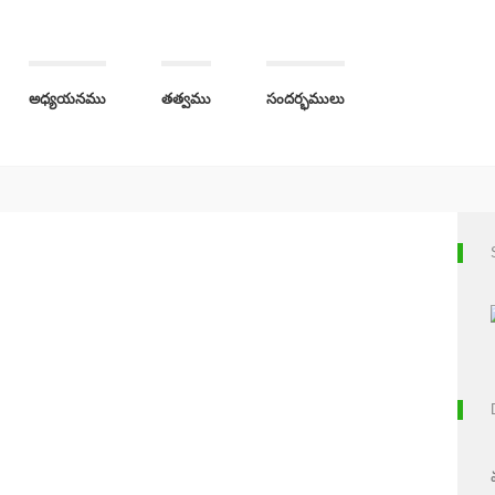
అధ్యయనము
తత్వము
సందర్భములు