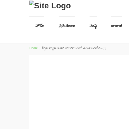
హోమ్
ప్రచురణలు
సంస్థ
బాబాజీ
Home
|
కీర్తన ఖ్యాతి ఇతర యుగములలో తెలుపబడలేదు (3)