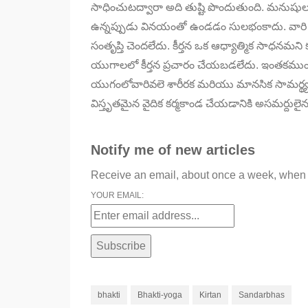
సాధించుటద్వారా అది తుష్టి పొందుతుంది. మను
ఉన్నప్పుడు వినయంతో ఉండడం సులభంకాదు. వారి 
సంతృప్తి చెందలేదు. కీర్తన ఒక ఆధ్యాత్మిక సాధన
యుగాలలో కీర్తన ప్రచారం చేయబడలేదు. ఇంతకముందు
యుగంలోవారివలె శారీరక మరియు మానసిక సామర్థ్యము
విస్తృతమైన వైదిక కర్మకాండ చేయడానికి అసమర్దులై
Notify me of new articles
Receive an email, about once a week, when B
YOUR EMAIL:
bhakti
Bhakti-yoga
Kirtan
Sandarbhas