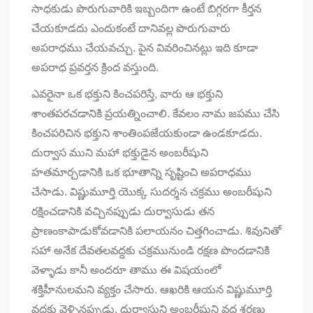
సాధకుడు పొరుగువారికి ఇబ్బందిగా ఉంటే బిగ్గరగా కీర్తన
చేయకూడదు ఎందుకంటే దానివల్ల పొరుగువారు
అపరాధము చేయవచ్చు. పైన వివరించినట్లు ఇది కూడా
అపరాధ ప్రవర్తన క్రింద వస్తుంది.
ఎవరైనా ఒక భక్తుని కించపరిస్తే, వారు ఆ భక్తుని
శాంతపరచడానికి ప్రయత్నించాలి. కేవలం నామ జపము చేసి
కించపరిచిన భక్తుని శాంతింపజేయకుండా ఉండకూడదు.
దుర్వాస ముని మహా భక్తుడైన అంబరీషుని
హతమార్చడానికి ఒక భూతాన్ని సృష్టించి అపరాధము
చేసాడు. విష్ణుమూర్తి యొక్క సుదర్శన చక్రము అంబరీషుని
రక్షించడానికి వచ్చినప్పుడు దుర్వాసుడు తన
ప్రాణంకాపాడుకోవడానికి పలాయనం చిత్తగించాడు. శివునితో
సహా అనేక దేవతలవద్దకు చక్రమునుండి రక్షణ పొందడానికి
వెళ్ళాడు కానీ అందరూ తాము ఈ విషయంలో
శక్తిహీనులమని వ్యక్తం చేసారు. ఆఖరికి ఆయన విష్ణుమూర్తి
వద్దకు వెళ్ళినప్పుడు, దుర్వాసుని అంబరీషుని వద్ద శరణు