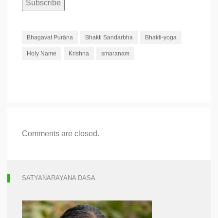
Bhagavat Purāṇa
Bhakti Sandarbha
Bhakti-yoga
Holy Name
Krishna
smaranam
Comments are closed.
SATYANARAYANA DASA