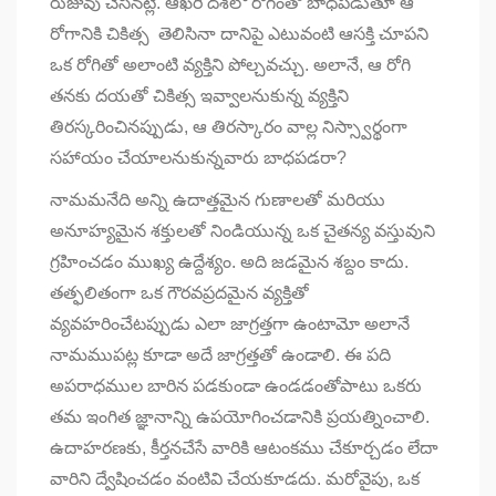
రుజువు చేసినట్లే. ఆఖరి దశలో రోగంతో బాధపడుతూ ఆ
రోగానికి చికిత్స తెలిసినా దానిపై ఎటువంటి ఆసక్తి చూపని
ఒక రోగితో అలాంటి వ్యక్తిని పోల్చవచ్చు. అలానే, ఆ రోగి
తనకు దయతో చికిత్స ఇవ్వాలనుకున్న వ్యక్తిని
తిరస్కరించినప్పుడు, ఆ తిరస్కారం వాల్ల నిస్స్వార్థంగా
సహాయం చేయాలనుకున్నవారు బాధపడరా?
నామమనేది అన్ని ఉదాత్తమైన గుణాలతో మరియు
అనూహ్యమైన శక్తులతో నిండియున్న ఒక చైతన్య వస్తువుని
గ్రహించడం ముఖ్య ఉద్దేశ్యం. అది జడమైన శబ్దం కాదు.
తత్ఫలితంగా ఒక గౌరవప్రదమైన వ్యక్తితో
వ్యవహరించేటప్పుడు ఎలా జాగ్రత్తగా ఉంటామో అలానే
నామముపట్ల కూడా అదే జాగ్రత్తతో ఉండాలి. ఈ పది
అపరాధముల బారిన పడకుండా ఉండడంతోపాటు ఒకరు
తమ
ఇంగిత జ్ఞానాన్ని ఉపయోగించడానికి ప్రయత్నించాలి.
ఉదాహరణకు
, కీర్తనచేసే వారికి ఆటంకము చేకూర్చడం లేదా
వారిని ద్వేషించడం వంటివి చేయకూడదు. మరోవైపు, ఒక