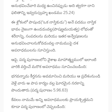
అనుభవించేవారి మధ్య ఉంచినప్పుడు అది త్వరగా దాని
ఫలితాన్ని ఇవ్వదు(బ్రహ్మ ఖండము 25.24)
ఈ శ్లోకంలో పాషండ(“ఒక నాస్తికుడు”) అనే పదము నాస్తిక
భావం నైజంగా ఉండడంవల్ల(పాషణ్డమయత్వ) లోభంతో
శరీరాన్ని, సంపదలను మరియు ఇతర అన్వేషణలను
అనుభవించాలనుకోవడంవల్ల నామముపై దశ
అపరాధములను సూచిస్తుంది.
ఆపై, పద్మ పురాణంలోని వైశాఖ మాహాత్మ్యములో ఇలాంటి
వారికి వర్తించే మరొక అపరాధము సూచించబడింది:
భగవన్నామ కీర్తనను అవమానించి మరియు ఆ ప్రదేశంనుండి
వెళ్లే వారు ఆ పాప కార్యం వల్ల ఘోరమైన నరకాన్ని
పొందుతారు.(పద్మ పురాణం 5.96.63)
కేవలం నామమే అన్ని అపరాధములకు ప్రాయశ్చిత్తమని
కూడా పద్మ పురాణంలో చెప్పబడింది: