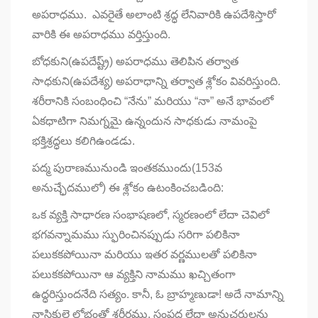
అపరాధము. ఎవరైతే అలాంటి శ్రద్ధ లేనివారికి ఉపదేశిస్తారో
వారికి ఈ అపరాధము వర్తిస్తుంది.
బోధకుని(ఉపదేష్ట్ర్) అపరాధము తెలిపిన తర్వాత
సాధకుని(ఉపదేశ్య) అపరాధాన్ని తర్వాత శ్లోకం వివరిస్తుంది.
శరీరానికి సంబంధించి “నేను” మరియు “నా” అనే భావంలో
ఏకధాటిగా నిమగ్నమై ఉన్నందున సాధకుడు నామంపై
భక్తిశ్రద్ధలు కలిగిఉండడు.
పద్మ పురాణమునుండి ఇంతకముందు(153వ
అనుచ్ఛేదములో) ఈ శ్లోకం ఉటంకించబడింది:
ఒక వ్యక్తి సాధారణ సంభాషణలో, స్మరణంలో లేదా చెవిలో
భగవన్నామము స్ఫురించినప్పుడు సరిగా పలికినా
పలుకకపోయినా మరియు ఇతర వర్ణములతో పలికినా
పలుకకపోయినా ఆ వ్యక్తిని నామము ఖచ్చితంగా
ఉద్ధరిస్తుందనేది సత్యం. కానీ, ఓ బ్రాహ్మణుడా! అదే నామాన్ని
నాస్తికులై లోభంతో శరీరము, సంపద లేదా అనుచరులను