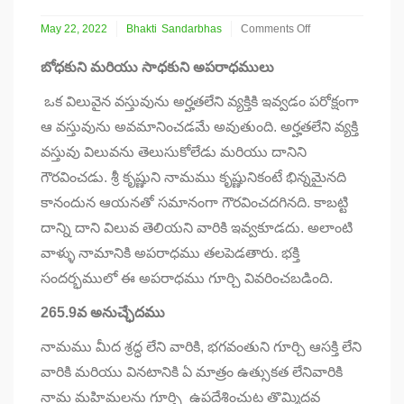
May 22, 2022
Bhakti
Sandarbhas
Comments Off
on
తొమ్మిదవ
బోధకుని మరియు సాధకుని అపరాధములు
మరియు
పదవ
ఒక విలువైన వస్తువును అర్హతలేని వ్యక్తికి ఇవ్వడం పరోక్షంగా
నామ
ఆ వస్తువును అవమానించడమే అవుతుంది. అర్హతలేని వ్యక్తి
అపరాధములు
వస్తువు విలువను తెలుసుకోలేడు మరియు దానిని
గౌరవించడు. శ్రీ కృష్ణుని నామము కృష్ణునికంటే భిన్నమైనది
కానందున ఆయనతో సమానంగా గౌరవించదగినది. కాబట్టి
దాన్ని దాని విలువ తెలియని వారికి ఇవ్వకూడదు. అలాంటి
వాళ్ళు నామానికి అపరాధము తలపెడతారు. భక్తి
సందర్భములో ఈ అపరాధము గూర్చి
వివరించబడింది.
265.9
వ అనుచ్ఛేదము
నామము మీద శ్రద్ధ లేని వారికి, భగవంతుని గూర్చి ఆసక్తి లేని
వారికి మరియు వినటానికి ఏ మాత్రం ఉత్సుకత లేనివారికి
నామ మహిమలను
గూర్చి
ఉపదేశించుట తొమ్మిదవ