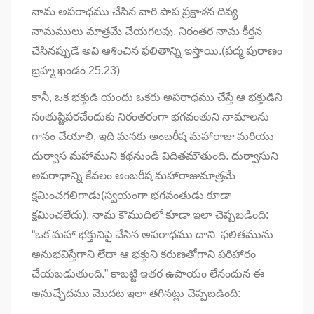
నామ అపరాధము చేసిన వారి పాప ప్రక్షాళన దివ్య
నామములు మాత్రమే చేయగలవు. నిరంతర నామ కీర్తన
చేసినప్పుడే అవి ఆశించిన ఫలితాన్ని ఇస్తాయి.(పద్మ పురాణం
బ్రహ్మ ఖండం 25.23)
కానీ, ఒక భక్తుడి యందు ఒకరు అపరాధము చేస్తే ఆ భక్తుడిని
సంతుష్టిపరచేందుకు నిరంతరంగా భగవంతుని నామాలను
గానం చేయాలి, ఇది మనకు అంబరీష మహారాజు మరియు
దుర్వాస మహాముని కథనుండి విదితమౌతుంది. దుర్వాసుని
అపరాధాన్ని కేవలం అంబరీష మహారాజుమాత్రమే
క్షమించగలిగాడు(స్వయంగా భగవంతుడు కూడా
క్షమించలేదు). నామ కౌముదిలో కూడా ఇలా చెప్పబడింది:
“ఒక మహా భక్తునిపై చేసిన అపరాధము దాని ఫలితమును
అనుభవిస్తేగాని లేదా ఆ భక్తుని కరుణతోగాని పరిహారం
చేయబడుతుంది.” కాబట్టి ఇతర ఉపాయం లేనందున ఈ
అనుచ్ఛేదము మొదట ఇలా తగినట్లు చెప్పబడింది: