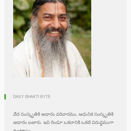
DAILY BHAKTI BYTE
వేద సంస్కృతికి ఆధారం పరివారము, ఆధునిక సంస్కృతికి
ఆధారం బజారు. ఇవి రెండూ ఒకదానికి ఒకటి విరుద్ధముగా
ఉంటాయి.