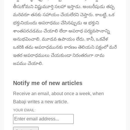
తీసుకోమని విష్ణుమూర్తి సలహా ఇస్తాడు. అంబరీషుడు తప్ప
మరెవరూ తనకు సహాయం చేయలేరని చెప్తారు. కాబట్టి, ఒక
భక్తునియందు అపరాధము చేసినప్పుడు ఆ భక్తుని
శాంతపరచడము చేయాలి లేదా అపరాధ పర్యవసానాన్ని
అనుభవించాలి. మూడవ ఉపాయం లేదు. కానీ, ఒకవేళ
ఒకరికి తమ అపరాధమునకు కారణం తెలియని పక్షంలో మరే
ఇతర అపరాధములు చేయకుండా నిరంతరంగా నామ
జపము చేయాలి.
Notify me of new articles
Receive an email, about once a week, when
Babaji writes a new article.
YOUR EMAIL: