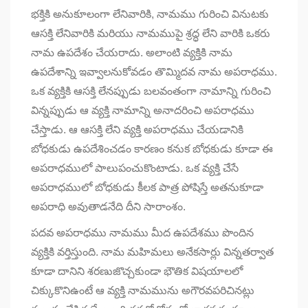
భక్తికి అనుకూలంగా లేనివారికి, నామము గురించి వినుటకు
ఆసక్తి లేనివారికి మరియు నామముపై శ్రద్ధ లేని వారికి ఒకరు
నామ ఉపదేశం చేయరాదు. అలాంటి వ్యక్తికి నామ
ఉపదేశాన్ని ఇవ్వాలనుకోవడం తొమ్మిదవ నామ అపరాధము.
ఒక వ్యక్తికి ఆసక్తి లేనప్పుడు బలవంతంగా నామాన్ని గురించి
విన్నప్పుడు ఆ వ్యక్తి నామాన్ని అనాదరించి అపరాధము
చేస్తాడు. ఆ ఆసక్తి లేని వ్యక్తి అపరాధము చేయడానికి
బోధకుడు ఉపదేశించడం కారణం కనుక బోధకుడు కూడా ఈ
అపరాధములో పాలుపంచుకొంటాడు. ఒక వ్యక్తి చేసే
అపరాధములో బోధకుడు కీలక పాత్ర పోషిస్తే అతనుకూడా
అపరాధి అవుతాడనేది దీని సారాంశం.
పదవ అపరాధము నామము మీద ఉపదేశము పొందిన
వ్యక్తికి వర్తిస్తుంది. నామ మహిమలు అనేకసార్లు విన్నతర్వాత
కూడా దానిని శరణుజొచ్చకుండా భౌతిక విషయాలలో
చిక్కుకొనిఉంటే ఆ వ్యక్తి నామమును అగౌరవపరిచినట్లు