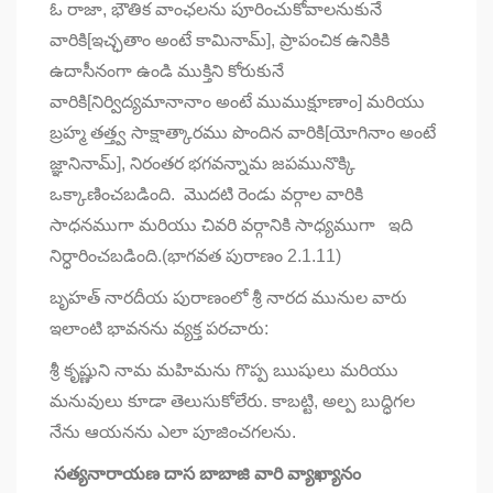
ఓ రాజా, భౌతిక వాంఛలను పూరించుకోవాలనుకునే
వారికి[ఇచ్ఛతాం అంటే కామినామ్], ప్రాపంచిక ఉనికికి
ఉదాసీనంగా ఉండి ముక్తిని కోరుకునే
వారికి[నిర్విద్యమానానాం అంటే ముముక్షూణాం] మరియు
బ్రహ్మ తత్త్వ సాక్షాత్కారము పొందిన వారికి[యోగినాం అంటే
జ్ఞానినామ్], నిరంతర భగవన్నామ జపమునొక్కి
ఒక్కాణించబడింది.
మొదటి రెండు వర్గాల వారికి
సాధనముగా మరియు చివరి వర్గానికి సాధ్యముగా
ఇది
నిర్ధారించబడింది.(భాగవత పురాణం
2.1.11)
బృహత్ నారదీయ పురాణంలో శ్రీ నారద మునుల వారు
ఇలాంటి భావనను వ్యక్త పరచారు:
శ్రీ కృష్ణుని నామ మహిమను గొప్ప ఋషులు మరియు
మనువులు కూడా తెలుసుకోలేరు. కాబట్టి, అల్ప బుద్ధిగల
నేను ఆయనను ఎలా పూజించగలను.
సత్యనారాయణ దాస బాబాజి వారి వ్యాఖ్యానం