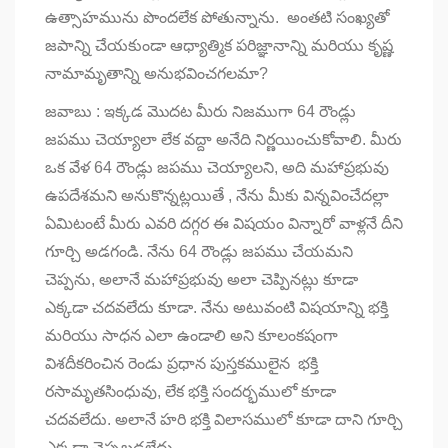
ఉత్సాహమును పొందలేక పోతున్నాను. అంతటి సంఖ్యతో
జపాన్ని చేయకుండా ఆధ్యాత్మిక పరిజ్ఞానాన్ని మరియు కృష్ణ
నామామృతాన్ని అనుభవించగలమా?
జవాబు : ఇక్కడ మొదట మీరు నిజముగా 64 రౌండ్లు
జపము చెయ్యాలా లేక వద్దా అనేది నిర్ణయించుకోవాలి. మీరు
ఒక వేళ 64 రౌండ్లు జపము చెయ్యాలని, అది మహాప్రభువు
ఉపదేశమని అనుకొన్నట్లయితే , నేను మీకు విన్నవించేదల్లా
ఏమిటంటే మీరు ఎవరి దగ్గర ఈ విషయం విన్నారో వాళ్లనే దీని
గూర్చి అడగండి. నేను 64 రౌండ్లు జపము చేయమని
చెప్పను, అలానే మహాప్రభువు అలా చెప్పినట్లు కూడా
ఎక్కడా చదవలేదు కూడా. నేను అటువంటి విషయాన్ని భక్తి
మరియు సాధన ఎలా ఉండాలి అని కూలంకషంగా
విశదీకరించిన రెండు ప్రధాన పుస్తకములైన భక్తి
రసామృతసింధువు, లేక భక్తి సందర్భములో కూడా
చదవలేదు. అలానే హరి భక్తి విలాసములో కూడా దాని గూర్చి
ఎక్కడా చెప్పబడలేదు.