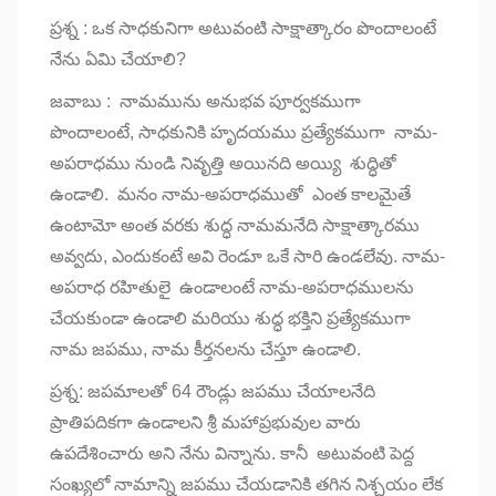
ప్రశ్న : ఒక సాధకునిగా అటువంటి సాక్షాత్కారం పొందాలంటే
నేను ఏమి చేయాలి?
జవాబు : నామమును అనుభవ పూర్వకముగా
పొందాలంటే, సాధకునికి హృదయము ప్రత్యేకముగా నామ-
అపరాధము నుండి నివృత్తి అయినది అయ్యి శుద్ధితో
ఉండాలి. మనం నామ-అపరాధముతో ఎంత కాలమైతే
ఉంటామో అంత వరకు శుద్ధ నామమనేది సాక్షాత్కారము
అవ్వదు, ఎందుకంటే అవి రెండూ ఒకే సారి ఉండలేవు. నామ-
అపరాధ రహితులై ఉండాలంటే నామ-అపరాధములను
చేయకుండా ఉండాలి మరియు శుద్ధ భక్తిని ప్రత్యేకముగా
నామ జపము, నామ కీర్తనలను చేస్తూ ఉండాలి.
ప్రశ్న: జపమాలతో 64 రౌండ్లు జపము చేయాలనేది
ప్రాతిపదికగా ఉండాలని శ్రీ మహాప్రభువుల వారు
ఉపదేశించారు అని నేను విన్నాను. కానీ అటువంటి పెద్ద
సంఖ్యలో నామాన్ని జపము చేయడానికి తగిన నిశ్చయం లేక