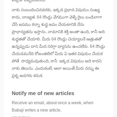
నాకు సంబందించినవరకు, ఇక్కడ ప్రధాన విషయం సంఖ్య
కాదు, నాణ్యత. 64 రౌండ్లు వేగముగా వెళ్ళే రైలు బండిలాగా
చేసే జపము కన్నా శుద్ధ జపం చేయటానికి నేను
ప్రాధాన్యతను ఇస్తాను. నామానికి శక్తి అంతా ఉంది, కానీ అది
శుద్ధతతో చేయాలి. మీరు 64 రౌండ్లు చెయ్యాలనే ఆత్రుతతో
ఉన్నప్పుడు దాని మీద సరిగ్గా ధ్యాసను ఉంచలేరు. 64 రౌండ్లు
చేయడమనేది రోజంతటిలో మీరు ఏ ఇతర విషయం చేయక
పోతే సాధ్యమవుతుంది, కానీ ఇక్కడ విషయం అది కాదని
నాకు తెలుసు. ఎందుకంటే, ఆలా అయితే మీరు నన్ను ఈ
ప్రశ్న అడగరు కనుక.
Notify me of new articles
Receive an email, about once a week, when
Babaji writes a new article.