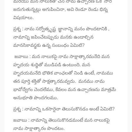
మరియు మన నాలుకతో చేసే నామ ఉచ్చారణ ఒకే సారి
జరుగుతున్నట్లు అగుపించినా, అవి రెండూ రెండు భిన్న
విషయాలు.
ప్రశ్న : నామ సర్వోత్కృష్ట జ్ఞానాన్ని మనం పొందటానికి ,
నామాన్ని జపించేటప్పుడు మనకు ఉండాల్సిన
మానసికావస్థకు ఉన్న సంబంధం ఏమిటి?
జవాబు : మన నాలుకపై నామ సాక్షాత్కారమనేది మన
హృదయ శుద్ధితో ముడిపడి ఉంటుంది. మన
హృదయమనేది భౌతిక వాంఛలతో నిండి ఉంటే, నామము
తన పూర్తి శక్తితో సాక్షత్కారమవ్వదు. మనము నామ
భావోద్వేగం చెందలేము, కేవలం మన ఉచ్చారణను మాత్రమే
అనుభూతి పొందగలము.
ప్రశ్న : నామాన్ని ఒకసారైనా తెలుసుకొనడం అంటే ఏమిటి?
జవాబు : నామాన్ని తెలుసుకొనడమంటే మన నాలుకపై
నామ సాక్షాత్కారం పొందటం.