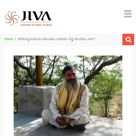
Home
|
భగవన్నామమును జపించడం మరియు సిద్ధి పొందడం ఎలా?