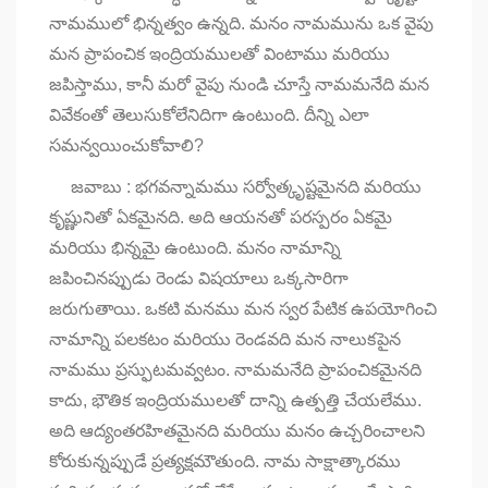
నామములో భిన్నత్వం ఉన్నది. మనం నామమును ఒక వైపు
మన ప్రాపంచిక ఇంద్రియములతో వింటాము మరియు
జపిస్తాము, కానీ మరో వైపు నుండి చూస్తే నామమనేది మన
వివేకంతో తెలుసుకోలేనిదిగా ఉంటుంది. దీన్ని ఎలా
సమన్వయించుకోవాలి?
జవాబు : భగవన్నామము సర్వోత్కృష్టమైనది మరియు
కృష్ణునితో ఏకమైనది. అది ఆయనతో పరస్పరం ఏకమై
మరియు భిన్నమై ఉంటుంది. మనం నామాన్ని
జపించినప్పుడు రెండు విషయాలు ఒక్కసారిగా
జరుగుతాయి. ఒకటి మనము మన స్వర పేటిక ఉపయోగించి
నామాన్ని పలకటం మరియు రెండవది మన నాలుకపైన
నామము ప్రస్ఫుటమవ్వటం. నామమనేది ప్రాపంచికమైనది
కాదు, భౌతిక ఇంద్రియములతో దాన్ని ఉత్పత్తి చేయలేము.
అది ఆద్యంతరహితమైనది మరియు మనం ఉచ్చరించాలని
కోరుకున్నప్పుడే ప్రత్యక్షమౌతుంది. నామ సాక్షాత్కారము