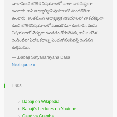
చాలామంది భౌతిక విషయాలలో చాలా చాకచక్యంగా
ఉంటారు కానీ ఆధ్యాత్మికవిషయాలలో మందకొడిగా
ఉంటారు. కొంతమంది ఆధ్యాత్మిక విషయాలలో చాకచక్యంగా
ఉండి భౌతికవిషయాలలో మందకొడిగా ఉంటారు. రెండు
విషయాలలో నేర్పుగా ఉండడం కోరదగినది, కానీ ఒకవేళ
రెండింటిలో ఏదోఒకదాన్ని ఎంచుకోవలసివస్తే రెండవది
ఉత్తమము.
—
,Babaji Satyanarayana Dasa
Next quote »
LINKS
Babaji on Wikipedia
Babaji's Lectures on Youtube
Gaudiya Grantha