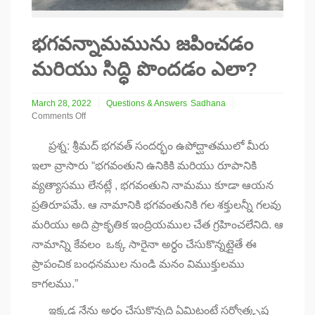
భగవన్నామమును జపించడం
మరియు సిద్ధి పొందడం ఎలా?
March 28, 2022
Questions & Answers
Sadhana
Comments Off
on
భగవన్నామమును
ప్రశ్న: శ్రీమద్ భగవత్ సందర్భం ఉపోద్ఘాతములో మీరు
జపించడం
ఇలా వ్రాసారు “భగవంతుని ఉనికికి మరియు రూపానికి
మరియు
సిద్ధి
వ్యత్యాసము లేనట్లే , భగవంతుని నామము కూడా ఆయన
పొందడం
ఎలా?
ప్రతిరూపమే. ఆ నామానికి భగవంతునికి గల శక్తులన్నీ గలవు
మరియు అది ప్రాకృతిక ఇంద్రియముల చేత గ్రహించలేనిది. ఆ
నామాన్ని కేవలం ఒక్క సారైనా అర్ధం చేసుకొన్నట్లైతే ఈ
ప్రాపంచిక బంధనముల నుండి మనం విముక్తులము
కాగలము.”
ఇక్కడ నేను అర్ధం చేసుకొన్నది ఏమిటంటే సర్వోత్కృష్ట