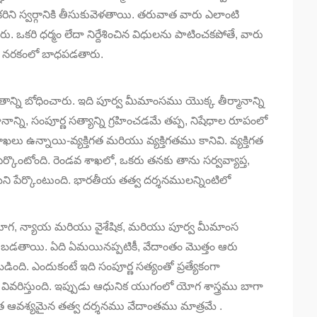
ని స్వర్గానికి తీసుకువెళతాయి. తరువాత వారు ఎలాంటి
రు. ఒకరి ధర్మం లేదా నిర్దేశించిన విధులను పాటించకపోతే, వారు
ా నరకంలో బాధపడతారు.
ాన్ని బోధించారు. ఇది పూర్వ మీమాంసము యొక్క తీర్మానాన్ని
నాన్ని, సంపూర్ణ సత్యాన్ని గ్రహించడమే తప్ప, నిషేధాల రూపంలో
శాఖలు ఉన్నాయి-వ్యక్తిగత మరియు వ్యక్తిగతము కానివి. వ్యక్తిగత
ేర్కొంటోంది. రెండవ శాఖలో, ఒకరు తనకు తాను సర్వవ్యాప్త,
్యమని పేర్కొంటుంది. భారతీయ తత్వ దర్శనములన్నింటిలో
ోగ, న్యాయ మరియు వైశేషిక, మరియు పూర్వ మీమాంస
తాయి. ఏది ఏమయినప్పటికీ, వేదాంతం మొత్తం ఆరు
బడింది. ఎందుకంటే ఇది సంపూర్ణ సత్యంతో ప్రత్యేకంగా
 వివరిస్తుంది. ఇప్పుడు ఆధునిక యుగంలో యోగ శాస్త్రము బాగా
త్యంత ఆవశ్యమైన తత్వ దర్శనము వేదాంతము మాత్రమే .