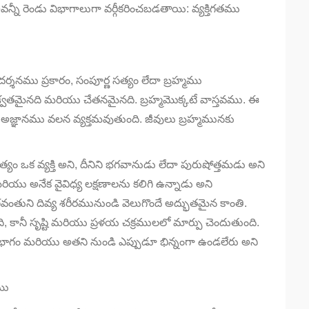
్నీ రెండు విభాగాలుగా వర్గీకరించబడతాయి: వ్యక్తిగతము
దర్శనము ప్రకారం, సంపూర్ణ సత్యం లేదా బ్రహ్మము
ాశ్వతమైనది మరియు చేతనమైనది. బ్రహ్మమొక్కటే వాస్తవము. ఈ
 అజ్ఞానము వలన వ్యక్తమవుతుంది. జీవులు బ్రహ్మమునకు
 సత్యం ఒక వ్యక్తి అని, దీనిని భగవానుడు లేదా పురుషోత్తమడు అని
మరియు అనేక వైవిధ్య లక్షణాలను కలిగి ఉన్నాడు అని
ు భగవంతుని దివ్య శరీరమునుండి వెలుగొందే అద్భుతమైన కాంతి.
, కానీ సృష్టి మరియు ప్రళయ చక్రములలో మార్పు చెందుతుంది.
ిలో భాగం మరియు అతని నుండి ఎప్పుడూ భిన్నంగా ఉండలేరు అని
ము