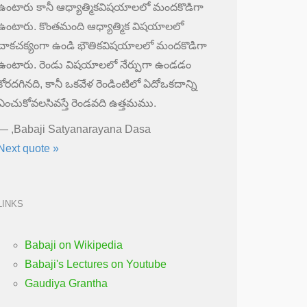
ఉంటారు కానీ ఆధ్యాత్మికవిషయాలలో మందకొడిగా
ఉంటారు. కొంతమంది ఆధ్యాత్మిక విషయాలలో
చాకచక్యంగా ఉండి భౌతికవిషయాలలో మందకొడిగా
ఉంటారు. రెండు విషయాలలో నేర్పుగా ఉండడం
కోరదగినది, కానీ ఒకవేళ రెండింటిలో ఏదోఒకదాన్ని
ఎంచుకోవలసివస్తే రెండవది ఉత్తమము.
—
,Babaji Satyanarayana Dasa
Next quote »
LINKS
Babaji on Wikipedia
Babaji's Lectures on Youtube
Gaudiya Grantha