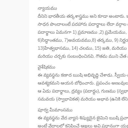
న్యాయము
దీనిని భారతీయ తర్కశాస్త్రము అని కూడా అంటారు. ఇద
సాధన పొందాలంటే పదహారు పదార్థాలు లేదా వర్గాల
పదార్థాలు ఏమనగా 1) ప్రమాణము ,2) ప్రమేయము
6)సిద్ధాంతము, 7)అవయవము,8) తర్కము, 9) నిర
13)హేత్వభాసము, 14) చలము, 15) జతి, మరియు 16)
మరియు చర్చకు సంబంధించినవి. గౌతమ ముని చేత న
వైశేషికము
ఈ వ్యవస్థను కణాద ఋషి అభివృద్ధి చేశాడు. స్వీయ-స
ఆవశ్యకమని ఆయన బోధించారు. ప్రపంచం అణువులత
ఆ ఏడు పదార్థాలు, ద్రవ్యం (పదార్ధం), గుణము (స్వభా
సమవయ (స్వాభావికత) మరియు అభావ (ఉనికి లేనివ
పూర్వ మీమాంసము
ఈ వ్యవస్థను వేద వ్యాస శిష్యుడైన జైమిని ఋషి ప్రచ
అంటే వేదాలలో కనిపించే ఆజ్ఞలు అవి ప్రధానంగా