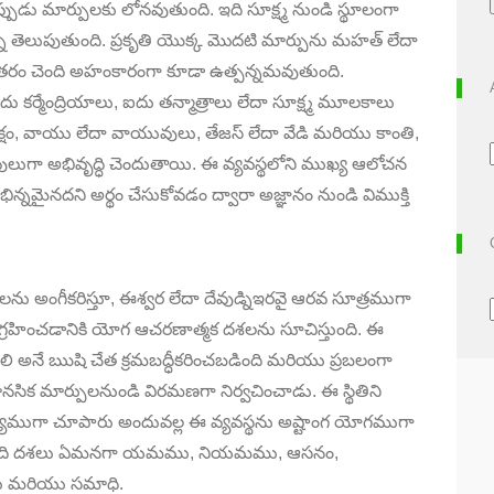
పుడు మార్పులకు లోనవుతుంది. ఇది సూక్ష్మ నుండి స్థూలంగా
ి తెలుపుతుంది. ప్రకృతి యొక్క మొదటి మార్పును మహత్ లేదా
ంతరం చెంది అహంకారంగా కూడా ఉత్పన్నమవుతుంది.
 కర్మేంద్రియాలు, ఐదు తన్మాత్రాలు లేదా సూక్ష్మ మూలకాలు
్షం, వాయు లేదా వాయువులు, తేజస్ లేదా వేడి మరియు కాంతి,
వులుగా అభివృద్ధి చెందుతాయి. ఈ వ్యవస్థలోని ముఖ్య ఆలోచన
్నమైనదని అర్థం చేసుకోవడం ద్వారా అజ్ఞానం నుండి విముక్తి
లను అంగీకరిస్తూ, ఈశ్వర లేదా దేవుడ్నిఇరవై ఆరవ సూత్రముగా
డిని గ్రహించడానికి యోగ ఆచరణాత్మక దశలను సూచిస్తుంది. ఈ
జలి అనే ఋషి చేత క్రమబద్ధీకరించబడింది మరియు ప్రబలంగా
క మార్పులనుండి విరమణగా నిర్వచించాడు. ఈ స్థితిని
ముగా చూపారు అందువల్ల ఈ వ్యవస్థను అష్టాంగ యోగముగా
నిమిది దశలు ఏమనగా యమము, నియమము, ఆసనం,
ు మరియు సమాధి.