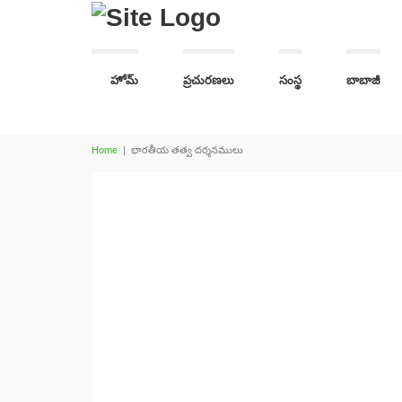
హోమ్
ప్రచురణలు
సంస్థ
బాబాజీ
Home
|
భారతీయ తత్వ దర్శనములు