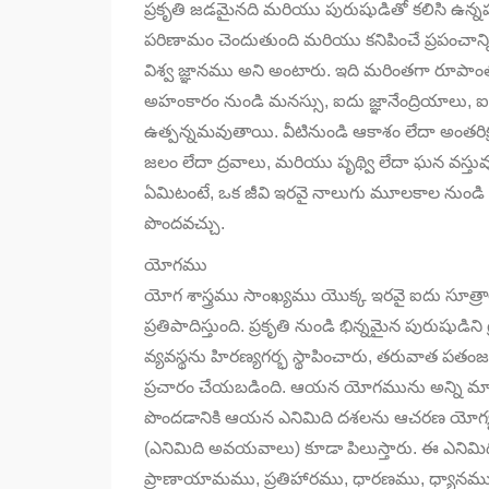
ప్రకృతి జడమైనది మరియు పురుషుడితో కలిసి ఉన్నప్
పరిణామం చెందుతుంది మరియు కనిపించే ప్రపంచాన్న
విశ్వ జ్ఞానము అని అంటారు. ఇది మరింతగా రూపా
అహంకారం నుండి మనస్సు, ఐదు జ్ఞానేంద్రియాలు, ఐదు
ఉత్పన్నమవుతాయి. వీటినుండి ఆకాశం లేదా అంతరిక
జలం లేదా ద్రవాలు, మరియు పృథ్వి లేదా ఘన వస్తు
ఏమిటంటే, ఒక జీవి ఇరవై నాలుగు మూలకాల నుండి భిన
పొందవచ్చు.
యోగము
యోగ శాస్త్రము సాంఖ్యము యొక్క ఇరవై ఐదు సూత్రా
ప్రతిపాదిస్తుంది. ప్రకృతి నుండి భిన్నమైన పురుషు
వ్యవస్థను హిరణ్యగర్భ స్థాపించారు, తరువాత పతం
ప్రచారం చేయబడింది. ఆయన యోగమును అన్ని మానసి
పొందడానికి ఆయన ఎనిమిది దశలను ఆచరణ యోగ్య
(ఎనిమిది అవయవాలు) కూడా పిలుస్తారు. ఈ ఎ
ప్రాణాయామము, ప్రతిహారము, ధారణము, ధ్యానమ