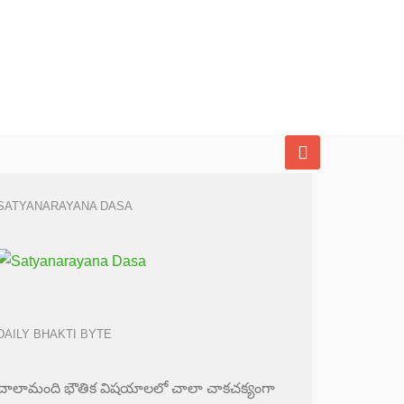
SATYANARAYANA DASA
DAILY BHAKTI BYTE
చాలామంది భౌతిక విషయాలలో చాలా చాకచక్యంగా