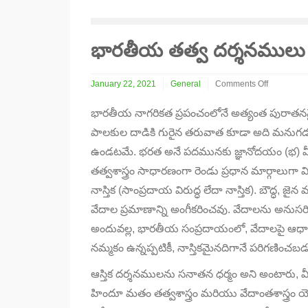
భారతీయ తత్వ దర్శనములు
January 22, 2021
General
Comments Off
on
భారతీయ
భారతీయ నాగరికత ప్రపంచంలోనే అత్యంత పురాతనమ
తత్వ
పాలకుల దాడికి గురైన తరువాత కూడా అది మనుగడ స
దర్శనములు
ఉండటమే. భరత అనే పదమునకు జ్ఞానోదయం (భ) మీద 
తత్వశాస్త్రం సాధారణంగా రెండు ప్రధాన మార్గాలుగా 
నాస్తిక (సాంప్రదాయ విరుద్ధ లేదా నాస్తిక). బౌద్ధ
వేదాల ప్రమాణాన్ని అంగీకరించవు. వేదాలను అనుసరి
అందువల్ల, భారతీయ సంప్రదాయంలో, వేదాలపై ఆధా
నమ్మకం ఉన్నప్పటికీ, నాస్తికమైనదిగానే పరిగణించబ
ఆస్తిక దర్శనములను సనాతన ధర్మం అని అంటారు, వీట
హిందూ మతం తత్వశాస్త్రం మరియు వేదాంతశాస్త్రం 