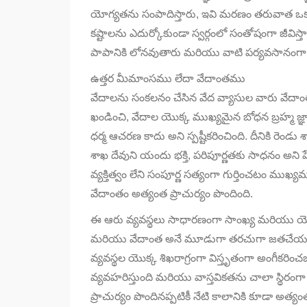
యోగ్యతను సంపాదిస్తారు, ఇవి మరణం తరువాత ఒకరి
కష్టాలను ఎదుర్కోకుండా స్వర్గంలో సంతోషంగా జీవిస్తా
పాపానికి లోనవుతారు మరియు వాటి పర్యవసానంగ
ఉత్తర మీమాంసము లేదా వేదాంతము
వేదాలను సంకలనం చేసిన వేద వ్యాసుల వారు వేదాంత
ఖండించి, వేదాల యొక్క ముఖ్యమైన బోధన బ్రహ్మ జ్ఞా
ధర్మ ఆచరణ కాదు అని స్పష్టీకరించింది. దీనికి రెండు 
శాఖ దేవుని యందు భక్తి, పరిపూర్ణతకు సాధనం అని ప
వ్యక్తిత్వం లేని సంపూర్ణ సత్యంగా గుర్తించటం ముఖ
వేదాంతం అత్యంత ప్రాచుర్యం పొందింది.
ఈ ఆరు వ్యవస్థలు సాధారణంగా సాంఖ్య మరియు య
మరియు వేదాంత అనే మూడుగా తరచుగా జతచేయబడ
వ్యవస్థల యొక్క శిఖరాగ్రంగా విస్తృతంగా అంగీకరించ
వ్యవహరిస్తుంది మరియు వాస్తవికతను చాలా స్థిరంగా
ప్రాచుర్యం పొందినప్పటికీ నేటి కాలానికి కూడా అ