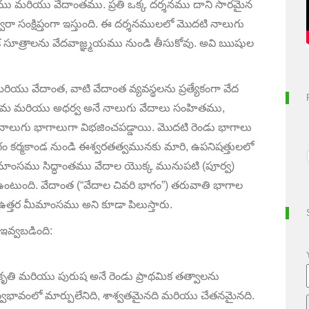
ు మరియు వేదాంతము. ప్రతి ఒక్క దర్శనము దాని సారమైన
ారా సంక్షిప్తంగా ఇస్తుంది. ఈ దర్శనములలో మొదటి నాలుగు
త్విక సూత్రాలను వేదవాజ్ఞ్మయము నుండి తీసుకోవు. అవి ఋషుల
యు వేదాంత, వాటి వేదాంత వ్యవస్థలను ప్రత్యేకంగా వేద
సామ మరియు అధర్వ అనే నాలుగు వేదాలు సంహితము,
ాలుగు భాగాలుగా విభజించపడ్డాయి. మొదటి రెండు భాగాలు
గం కర్మకాండ నుండి ఈశ్వరతత్వమునకు మారి, ఉపనిషత్తులలో
ీమాంసము సిద్ధాంతము వేదాల యొక్క మునుపటి (పూర్వ)
టుంది. వేదాంత (“వేదాల చివరి భాగం”) తరువాతి భాగాల
ఉత్తర మీమాంసము అని కూడా పిలుస్తారు.
 ఇవ్వబడింది:
్రకృతి మరియు పురుష అనే రెండు ప్రాథమిక తత్వాలను
 స్వభావంలో మార్పులేనిది, శాశ్వతమైనది మరియు చేతనమైనది.