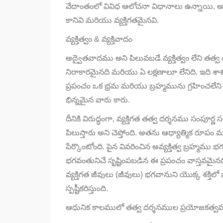
వేదాంతంలో వివిధ ఆలోచనా విధానాలు ఉన్నాయి, అవన
కానివి మరియు వ్యక్తిగతమైనవి.
వ్యక్తిత్వం & వ్యక్తివాదం
అద్వైతవాదము అని పిలువబడే వ్యక్తిత్వం లేని తత్వ 
నిరాకారమైనది మరియు ఏ లక్షణాలూ లేనిది. ఇది శ
ప్రపంచం ఒక భ్రమ మరియు బ్రహ్మమును గ్రహించలేని
భిన్నమైన వారు కారు.
దీనికి విరుద్ధంగా, వ్యక్తిగత తత్వ దర్శనము సంపూర్ణ
పిలుస్తారు అని చెప్తోంది. అతను ఆధ్యాత్మిక రూపం 
పేర్కొంటోంది. పైన వివరించిన అవ్యక్తిత్వ బ్రహ్మమ
భగవంతునిచే సృష్టింపబడిన ఈ ప్రపంచం వాస్తవమైనది
వ్యక్తిగత జీవులు (జీవులు) భగవానుని యొక్క శక్త
స్పష్టీకరిస్తుంది.
ఆధునిక కాలములో తత్వ దర్శనముల ప్రయోజకత్వ