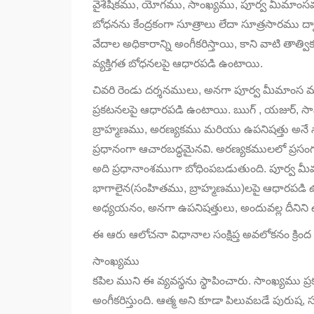
వైశేషికము, యోగము, సాంఖ్యము, పూర్వ మీమాంసమ
బోధనను కేంద్రకంగా సూత్రాలు లేదా సూత్రసారము ద్వ
వేదాల అధికారాన్ని అంగీకరిస్తాయి, కాని వాటి తా
వ్యక్తిగత బోధనలపై ఆధారపడి ఉంటాయి.
చివరి రెండు దర్శనములు, అనగా పూర్వ మీమాంస మరి
ప్రకటనలపై ఆధారపడి ఉంటాయి. ఋగ్ , యజుర్, 
బ్రాహ్మణము, అరణ్యకము మరియు ఉపనిషత్తు అనే న
ప్రధానంగా ఆచారబద్ధమైనవి. అరణ్యకములలో ప్రసం
అది ప్రధానాంశముగా బోధింపబడుతుంది. పూర్వ మ
భాగాలైన(సంహితము, బ్రాహ్మణము)లపై ఆధారపడి ఉం
అధ్యయనం, అనగా ఉపనిషత్తులు, అందువల్ల దీనిని 
ఈ ఆరు ఆలోచనా విధానాల సంక్షిప్త అవలోకనం క్రింద
సాంఖ్యము
కపిల ముని ఈ వ్యవస్థను స్థాపించారు. సాంఖ్యము ప
అంగీకరిస్తుంది. ఆత్మ అని కూడా పిలువబడే పురుష,