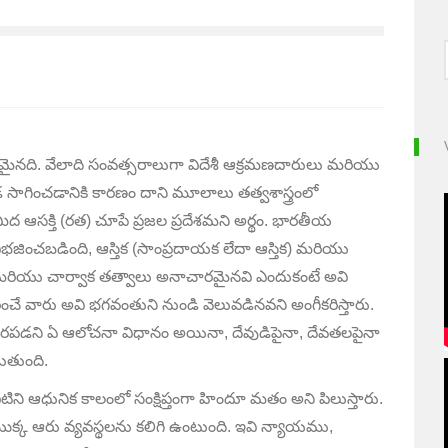
ైనది. వేలాది సంవత్సరాలుగా విదేశీ ఆక్రమణదారులు మరియు
ాగించడానికి కారణం దాని మూలాలు తత్వశాస్త్రంలో
ఆసక్తి (రత) చూపే ప్రజల ప్రదేశమని అర్థం. భారతీయ
విభజించబడింది, ఆస్తిక (సాంప్రదాయక లేదా ఆస్తిక) మరియు
, జైన మరియు చార్వాక తత్వాలు అనాచారమైనవి ఎందుకంటే అవి
ంచే వారు అవి భగవంతుని నుండి వెలువడినవని అంగీకరిస్తారు.
రపడని ఏ ఆలోచనా విధానం అయినా, దేవుడిపైనా, దేవతలపైనా
డుతుంది.
ిని ఆధునిక కాలంలో సంక్షిప్తంగా హిందూ మతం అని పిలుస్తారు.
యొక్క ఆరు వ్యవస్థలను కలిగి ఉంటుంది. ఇవి న్యాయము,