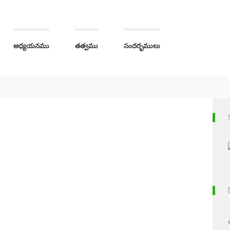
అధ్యయనము
తత్వము
సందర్భములు