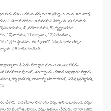
ి ఐదు దశల నిగమన తర్కముగా ప్రసిద్ధి చెందింది. ఇది మోక్ష
 గురించి తెలుసుకోవటం అవసరమని పేర్కొంది. ఈ పదహారు
, 3)సంశయము, 4) ప్రయోజనము, 5) దృష్టాంతము,
్ణయం, 10)వాదము, 11)జల్పము, 12)వితండము,
 నిగ్రహ-స్థానము. ఈ వర్గాలలో ఎక్కువ భాగం తర్కం
్యాయ ప్రతిపాదించబడింది.
ాక్షాత్కారానికి ఏడు పదార్థాల గురించి తెలుసుకోవడం
ో (పరమాణువులతో) తయారైందని కణాద అభిప్రాయపడ్డారు.
వము), కర్మ (కదలిక), సామాన్య (సాధారణత), విశేష (ప్రత్యేకత),
ి).
ారం చేశారు. ఇది వేదాల సారాంశం ధర్మం అని చెబుతుంది. ధర్మం
 యజ్ఞాల రూపంలో ఉంటాయి. ధర్మం అమలు చేయడం ద్వారా ఒకరు