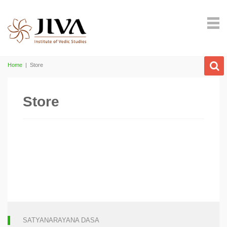
Home
|
Store
Store
SATYANARAYANA DASA