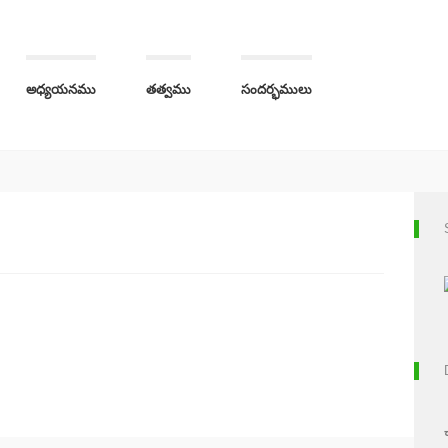
అధ్యయనము
తత్వము
సందర్భములు