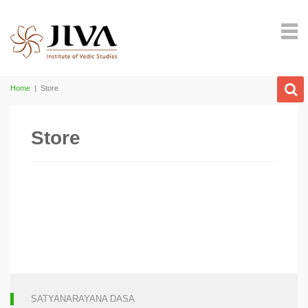
Home
|
Store
Store
SATYANARAYANA DASA