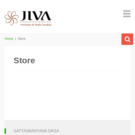
Home
|
Store
Store
SATYANARAYANA DASA