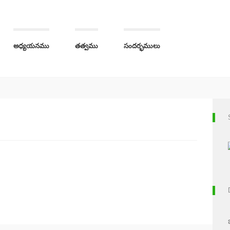
అధ్యయనము
తత్వము
సందర్భములు