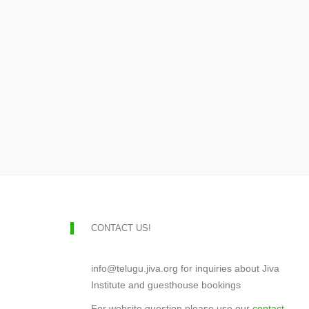
CONTACT US!
info@telugu.jiva.org for inquiries about Jiva
Institute and guesthouse bookings
For website question please use our
contact-