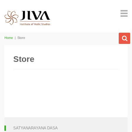
Home
|
Store
Store
SATYANARAYANA DASA