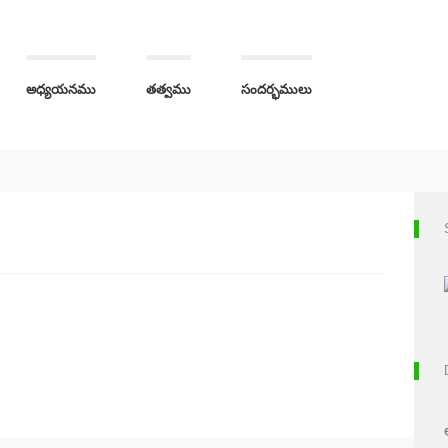
అధ్యయనము
తత్వము
సందర్భములు