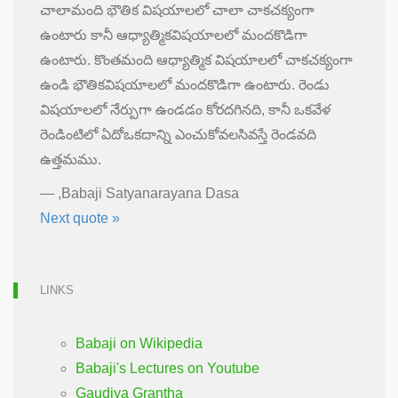
చాలామంది భౌతిక విషయాలలో చాలా చాకచక్యంగా
ఉంటారు కానీ ఆధ్యాత్మికవిషయాలలో మందకొడిగా
ఉంటారు. కొంతమంది ఆధ్యాత్మిక విషయాలలో చాకచక్యంగా
ఉండి భౌతికవిషయాలలో మందకొడిగా ఉంటారు. రెండు
విషయాలలో నేర్పుగా ఉండడం కోరదగినది, కానీ ఒకవేళ
రెండింటిలో ఏదోఒకదాన్ని ఎంచుకోవలసివస్తే రెండవది
ఉత్తమము.
—
,Babaji Satyanarayana Dasa
Next quote »
LINKS
Babaji on Wikipedia
Babaji's Lectures on Youtube
Gaudiya Grantha