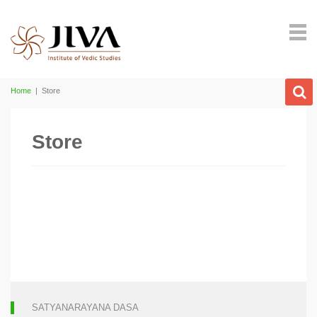
Home
|
Store
Store
SATYANARAYANA DASA