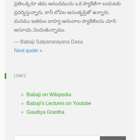
ప్రతిఒక్కరూ తమ ఆనందమును ఒక ప్యాకేజీగా బయటకు
ప్రదర్శిస్తున్నారు, కానీ లోపల అసంతృప్తితో ఉన్నారు.
మనము ఇతరుల బాహ్య ఆనందాల ప్యాకేజీలను చూసి
అసూయ చెందుతున్నాము.
—
Babaji Satyanarayana Dasa
Next quote »
LINKS
Babaji on Wikipedia
Babaji's Lectures on Youtube
Gaudiya Grantha