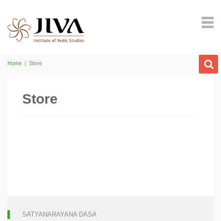
Home
|
Store
Store
SATYANARAYANA DASA