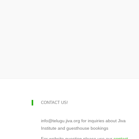
CONTACT US!
info@telugu.jiva.org for inquiries about Jiva
Institute and guesthouse bookings
For website question please use our
contact-