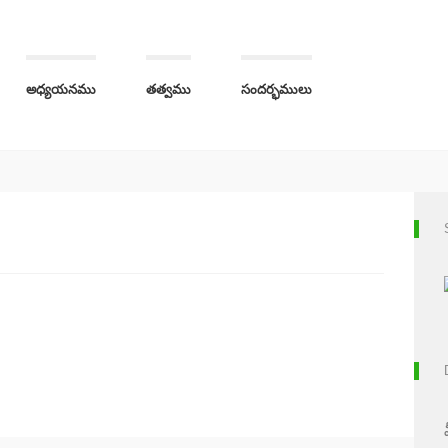
అధ్యయనము
తత్వము
సందర్భములు