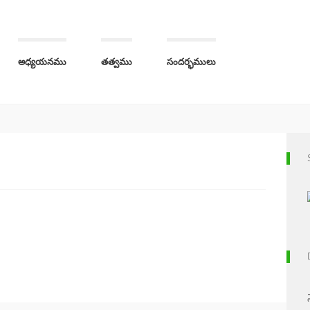
అధ్యయనము
తత్వము
సందర్భములు