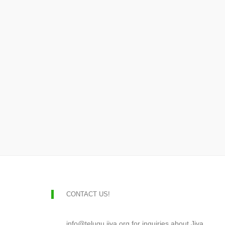
CONTACT US!
info@telugu.jiva.org for inquiries about Jiva