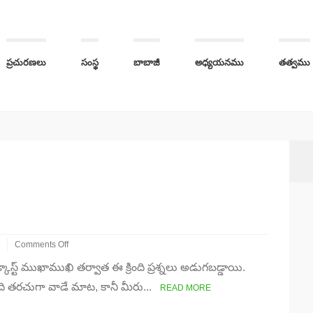
ప్రచురణలు
సంస్థ
బాబాజీ
అధ్యయనము
తత్వము
Comments Off
on
ట్ ముఖాముఖి తర్వాత ఈ క్రింది ప్రశ్నలు అడుగబడ్డాయి.
భాగవత
పరంపర
ి తరచుగా వాడే మాట, కానీ మీరు...
READ MORE