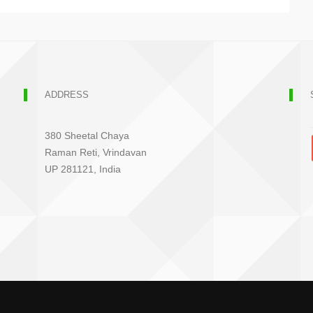
ADDRESS
380 Sheetal Chaya
Raman Reti, Vrindavan
UP 281121, India