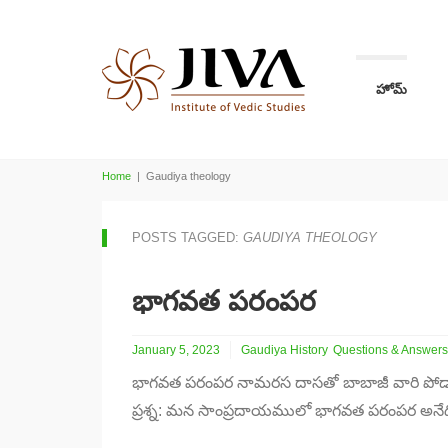
హోమ్
Home
|
Gaudiya theology
POSTS TAGGED:
GAUDIYA THEOLOGY
భాగవత పరంపర
January 5, 2023
Gaudiya History
Questions & Answers
భాగవత పరంపర నామరస దాసతో బాబాజీ వారి పోడ్కాస్
ప్రశ్న: మన సాంప్రదాయములో భాగవత పరంపర అనేద