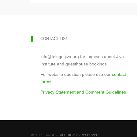
CONTACT US!
info@telugu.jiva.org for inquiries about Jiva
Institute and guesthouse bookings
For website question please use our
contact-
form»
Privacy Statement and Comment Guidelines
© 2017 JIVA.ORG. ALL RIGHTS RESERVED.