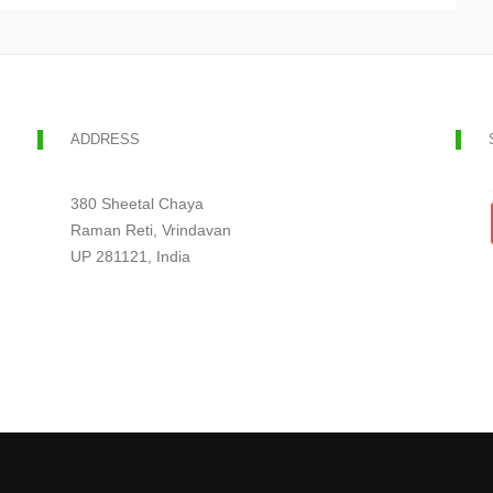
ADDRESS
380 Sheetal Chaya
Raman Reti, Vrindavan
UP 281121, India