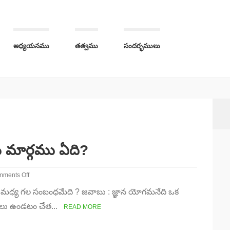
అధ్యయనము
తత్వము
సందర్భములు
 మార్గము ఏది?
ments Off
ునకు మధ్య గల సంబంధమేది ? జవాబు : జ్ఞాన యోగమనేది ఒక
సరించడానికి
తమమైన
థాలు ఉండటం చేత...
READ MORE
్గము
?