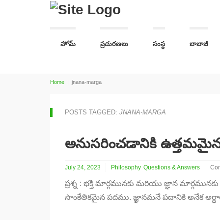
హోమ్
ప్రచురణలు
సంస్థ
బాబాజీ
Home
|
jnana-marga
POSTS TAGGED:
JNANA-MARGA
అనుసరించడానికి ఉత్తమమైన
July 24, 2023
Philosophy
Questions & Answers
Com
on
ప్రశ్న : భక్తి మార్గమునకు మరియు జ్ఞాన మార్గమ
అను
ఉత్
సాంకేతికమైన పదము. జ్ఞానమనే పదానికి అనేక అర్
మార
ఏది