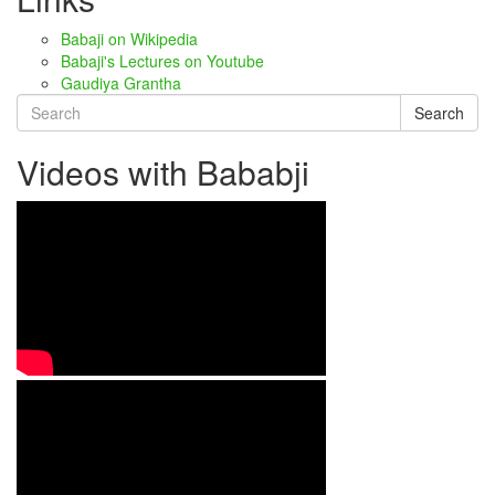
Babaji on Wikipedia
Babaji's Lectures on Youtube
Gaudiya Grantha
Search
Videos with Bababji