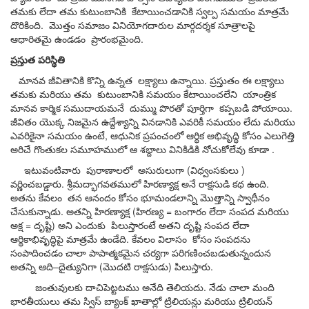
తమకు
లేదా
తమ
కుటుంబానికి
కేటాయించడానికి
స్వల్ప
సమయం
మాత్రమే
దొరికింది
.
మొత్తం
సమాజం
వినియోగదారుల
మార్గదర్శక
సూత్రాలపై
ఆధారితమై
ఉండడం
ప్రారం
భమైంది
.
ప్రస్తుత
పరిస్థితి
మానవ
జీవితానికి
కొన్ని
ఉన్నత
లక్ష్యాలు
ఉన్నాయి
.
ప్రస్తుతం
ఈ
లక్ష్యాలు
తమకు
మరియు
తమ
కుటుంబానికి
సమయం
కేటాయించలేని
యాంత్రిక
మానవ
కార్మిక
సముదాయమనే
దుమ్ము
పొరతో
పూర్తిగా
కప్పబడి
పోయాయి
.
జీవితం
యొక్క
నిజమైన
ఉద్దేశ్యాన్ని
వినడానికి
ఎవరికీ
సమయం
లేదు
మరియు
ఎవరికైనా
సమయం
ఉంటే
,
ఆధునిక
ప్రపంచంలో
ఆర్థిక
అభివృద్ధి
కోసం
ఎలుగెత్తి
అరిచే
గొంతుకల
సమూహములో
ఆ
శబ్దాలు
వినికిడికి
నోచుకోలేవు
కూడా
.
ఇటువంటివా
రు
పురాణాలలో
అసు
రులుగా
(
విధ్వంసకులు
)
వర్ణించ
బడ్డారు
.
శ్రీమద్భాగవతములో
హిరణ్యాక్ష
అనే
రాక్షసుడి
కథ
ఉంది
.
అతను
కేవలం
తన
ఆనందం
కోసం
భూమండలాన్ని
మొత్తాన్ని
స్వాధీనం
చేసుకున్నాడు
.
అతన్ని
హిరణ్యాక్ష
(
హిరణ్య
=
బంగారం
లేదా
సంపద
మరియు
అక్ష
=
దృష్టి
)
అని
ఎందుకు
పిలుస్తారంటే
అతని
దృష్టి
సంపద
లేదా
ఆర్థికాభివృద్ధిపై
మాత్రమే
ఉండేది
.
కేవలం
విలాసం
కోసం
సంపదను
సంపాదించడం
చాలా
పాపాత్మకమైన
చర్యగా
పరిగణించబడుతున్నందున
అతన్ని
ఆది
–
దై
త్యునిగా
(
మొదటి రాక్షసుడు
)
పిలుస్తారు
.
జంతువులకు
దాచిపెట్టటము
అనేది
తెలియదు
.
నేడు
చాలా
మంది
భారతీయులు
తమ
స్విస్
బ్యాంక్
ఖాతాల్లో
ట్రిలియన్లు
మరియు
ట్రిలియన్