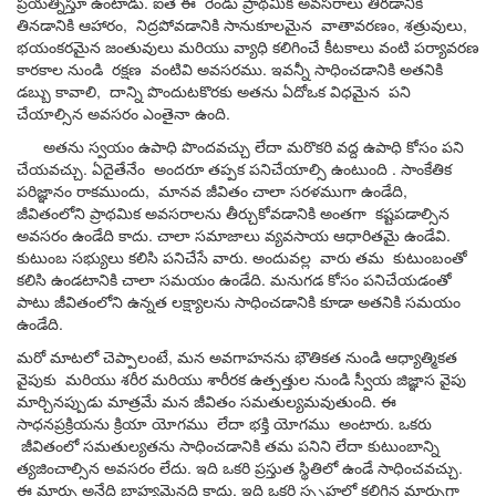
సమతుల్
ప్రయత్నిస్తూ
ఉంటాడు
.
ఐతే
ఈ
రెండు
ప్రాథమిక
అవసరాలు
తీరడానికి
సాధించం
తినడానికి
ఆహారం
,
నిద్రపోవడానికి
సానుకూలమైన
వాతావరణం
,
శత్రువులు
,
ఎలా
భయంకరమైన
జంతువులు
మరియు
వ్యాధి
కలిగించే
కీటకాలు
వంటి
పర్యావరణ
కారకాల
నుండి
రక్షణ
వంటివి
అవసరము
.
ఇవన్నీ
సాధించడానికి
అతనికి
డబ్బు
కావాలి
,
దాన్ని
పొందుటకొరకు
అతను
ఏదోఒక
విధమైన
పని
చేయాల్సిన
అవసరం
ఎంతైనా
ఉంది
.
అతను
స్వయం
ఉపాధి
పొందవచ్చు
లేదా
మరొకరి
వద్ద
ఉపాధి
కోసం
పని
చేయవచ్చు
.
ఏదైతేనేం
అందరూ
తప్పక
పనిచేయాల్సి
ఉంటుంది
.
సాంకేతిక
పరిజ్ఞానం
రాకముందు
,
మానవ
జీవితం
చాలా
సరళముగా
ఉండేది
,
జీవితంలోని
ప్రాథమిక
అవసరాలను
తీర్చుకోవడానికి
అంతగా
కష్టపడాల్సిన
అవసరం
ఉండేది
కాదు
.
చాలా
సమాజాలు
వ్యవసాయ
ఆధారితమై
ఉండేవి
.
కుటుంబ
సభ్యులు
కలిసి
పనిచేసే
వారు
.
అందువల్ల
వారు
తమ
కుటుంబంతో
కలిసి
ఉండటానికి
చాలా
సమయం
ఉండేది
.
మనుగడ
కోసం
పనిచేయడంతో
పాటు
జీవితంలోని
ఉన్నత
లక్ష్యాలను
సాధించడానికి
కూడా
అతనికి
సమయం
ఉండేది
.
మరో
మాటలో
చెప్పాలంటే
,
మన
అవగాహనను
భౌతికత
నుండి
ఆధ్యాత్మికత
వైపుకు
మరియు
శరీర
మరియు
శారీరక
ఉత్పత్తుల
నుండి
స్వీయ జిజ్ఞాస
వైపు
మార్చినప్పుడు
మాత్రమే
మన
జీవితం
సమతుల్యమవుతుంది
.
ఈ
సాధనప్రక్రియను
క్రియా
యోగము
లేదా
భక్తి
యోగము
అంటారు
.
ఒకరు
జీవితంలో
సమతుల్యతను
సాధించడానికి
తమ
పనిని
లేదా
కుటుంబాన్ని
త్యజించాల్సిన
అవసరం
లేదు
.
ఇది
ఒకరి
ప్రస్తుత
స్థితిలో
ఉండే
సాధించవచ్చు
.
ఈ
మార్పు
అనేది
బాహ్యమైనది
కాదు
,
ఇది
ఒకరి
స్పృహలో
కలిగిన
మార్పుగా