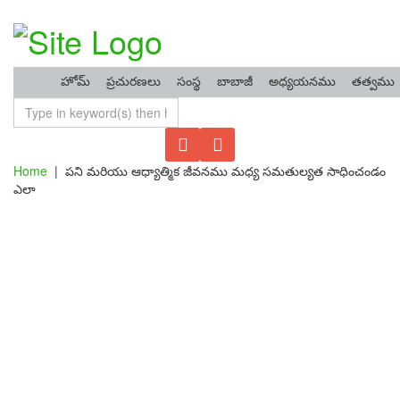
హోమ్
ప్రచురణలు
సంస్థ
బాబాజీ
అధ్యయనము
తత్వము
Home
|
పని మరియు ఆధ్యాత్మిక జీవనము మధ్య సమతుల్యత సాధించండం
ఎలా