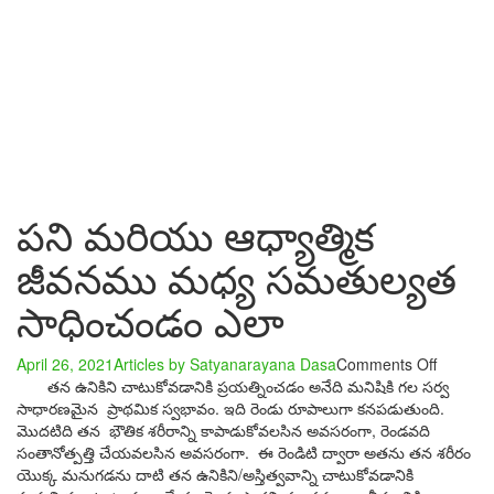
పని మరియు ఆధ్యాత్మిక
జీవనము మధ్య సమతుల్యత
సాధించండం ఎలా
on
April 26, 2021
Articles by Satyanarayana Dasa
Comments Off
పని
తన
ఉనికిని
చాటుకోవడానికి
ప్రయత్నించడం
అనేది
మనిషికి
గల
సర్వ
మరియు
సాధారణమైన
ప్రాథమిక
స్వభావం
.
ఇది
రెండు
రూపాలుగా
కనపడుతుంది
.
ఆధ్యాత్మి
మొదటిది
తన
భౌతిక
శరీరాన్ని
కాపాడుకోవలసిన
అవసరంగా
,
రెండవది
జీవనము
సంతానోత్పత్తి
చేయవలసిన
అవసరంగా
.
ఈ
రెండిటి
ద్వారా
అతను
తన
శరీరం
మధ్య
యొక్క
మనుగడను
దాటి
తన
ఉనికిని
/
అస్తిత్వవాన్ని
చాటుకోవడానికి