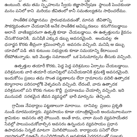
ఉంటుంది
.
తమ
తమ
స్పృహలను
స్వీయ
జిజ్ఞాసాన్వేషణ
స్థాయికి
పెంచకుండా
మనం
పనిలో
కాని
మరియు
జీవితంలో
కానీ
సమతుల్యతను
సాధించలేము
.
సాంకేతిక
పరిజ్ఞానము
ప్రారంభమవడంతో
,
మానవ
జీవితాన్ని
సౌకర్యవంతంగా
చేయడానికి
అనేక
సాంకేతిక
ఆవిష్కరణలు
కనుగొనబడ్డాయి
అలానే
వాణిజ్యపరంగా
ఉత్పత్తి
కూడా
చేయబడ్డాయి
.
ఈ
ఉత్పత్తులను
కైవసం
చేసుకొనడానికి
,
మనిషికి
ఎక్కువ
డబ్బు
అవసరమైంది
.
అందువల్ల
ఈ
ధనార్జన కొరకు
తీవ్రంగా
శ్రమించాల్సిన
అవసరం
వచ్చింది
.
మనిషి
ఆ
డబ్బు
యావలో
పడి
తన
కుటుంబ
సభ్యులకు
కూడా
సమయాన్ని
కేటాయించ
లేకపోతున్నాడు
.
ఇది
మొత్తం
సమాజంలో
ఒక
పెనుమార్పును
తీసుకు
వచ్చింది
.
ఉత్పత్తుల
తయారీ
కొరకు
,
పెద్ద
పెద్ద
పరిశ్రమలు
ఏర్పాటు
చేయబడ్డాయి
.
పరిశ్రమలకు
వారి
తయారీ
యూనిట్లలో
పనిచేయడానికి
శ్రమశక్తి
అవసరమైంది
.
ఇందుకోసం
ప్రజలు
తమ
సొంత
పట్టణాలను
లేదా
గ్రామాలను
వదిలి
ఉత్పాదక
కర్మాగారాల
పరిసరాల్లోకి
వెళ్ళవలసి
వచ్చింది
.
లేదంటే
,
వారు
ఉత్పాదక
పరిశ్రమలలో
పని
కొరకు
గంటల
కొద్దీ
ప్రయాణము
చేయాల్సి
వచ్చింది
.
ఇది
మునుపటి
సరళమైన
జీవన
వ్యవస్థలో
భారీ
మార్పును
తెచ్చింది
.
గ్రామీణ
నేపథ్యాలు
పట్టణాలుగా
మారాయి
.
దానివల్ల
ప్రజలు
ప్రకృతి
నుండి
దూరమయ్యారు
.
వ్యవసాయం
కూడా
యాంత్రికమైంది
అందుమూలముగా
శ్రామికుల
అవసరం
తగ్గి
పోయింది
.
అంతే
కాదు
,
చాలా
మంది
వ్యవసాయేతర
సేవల్లో
పాలుపంచుకోవాల్సిన
అవసరం
ఉన్నందున
వ్యవసాయం
ప్రధాన
ఉపాధనడం
నిన్నటి
మాటగా
మిగిలిపోయింది
.
కార్యాలయ
పనిలో
లేదా
వ్యాపారంలో
మాత్రమే
మునిగిపో
వా
ల్సిన
ఆవశ్యకత
పెరగడముతో
ప్రజలకు