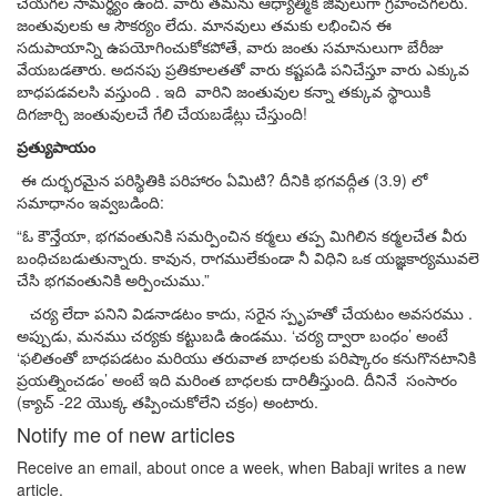
చేయగల
సామర్థ్యం
ఉంది
.
వారు
తమను
ఆధ్యాత్మిక
జీవులుగా
గ్రహించగలరు
.
జంతువులకు
ఆ
సౌకర్యం
లేదు
.
మానవులు
తమకు
లభించిన
ఈ
సదుపాయాన్ని
ఉపయోగించుకోకపోతే
,
వారు
జంతు
సమానులుగా
బేరీజు
వేయబడతారు
.
అదనపు
ప్రతికూలతతో
వారు
కష్టపడి
పనిచేస్తూ
వారు
ఎక్కువ
బాధపడవలసి
వస్తుంది
.
ఇది
వారిని
జంతువుల
కన్నా
తక్కువ స్థాయికి
దిగజార్చి
జంతువులచే
గేలి
చేయబడే
ట్లు చేస్తుంది
!
ప్రత్యుపాయం
ఈ
దుర్భరమైన
పరిస్థితికి
పరిహారం
ఏమిటి
?
దీనికి
భగవద్గీత
(3.9)
లో
సమాధానం
ఇవ్వబడింది
:
“
ఓ కౌన్తేయా
,
భగవంతునికి సమర్పించిన కర్మలు తప్ప మిగిలిన కర్మలచేత వీరు
బంధిచబడుతున్నారు. కావున
,
రాగములేకుండా నీ విధిని ఒక యజ్ఞకార్యమువలె
చేసి భగవంతునికి అర్పించుము.
”
చర్య
లేదా
పనిని
విడనాడటం
కాదు
,
సరైన
స్పృహతో
చేయటం
అవసరము
.
అప్పుడు
,
మనము
చర్యకు
కట్టుబడి
ఉండము
. ‘
చర్య
ద్వారా
బంధం
’
అంటే
‘
ఫలితంతో
బాధపడటం
మరియు
తరువాత
బాధలకు
పరిష్కారం
కనుగొనటానికి
ప్రయత్నించడం
’
అంటే
ఇది
మరింత
బాధలకు
దారితీస్తుంది
.
దీనినే
సంసారం
(
క్యాచ్
-22
యొక్క
తప్పించుకోలేని
చక్రం
)
అంటారు
.
Notify me of new articles
Receive an email, about once a week, when Babaji writes a new
article.