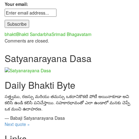
Your email:
bhakti
Bhakti Sandarbha
Srimad Bhagavatam
Comments are closed.
Satyanarayana Dasa
Daily Bhakti Byte
సత్త్వము, రజస్సు మరియు తమస్సు ఒకదానికొకటి పోటీ అయినాకూడా అవి
కలిసి ఉండి కలిసి పనిచేస్తాయి. సహకారభావంతో ఎలా ఉండాలో మనకు చెప్పే
ఒక మంచి ఉదాహరణ.
—
Babaji Satyanarayana Dasa
Next quote »
Links