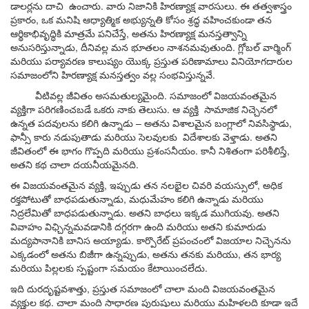
డాలర్లను
దాచి
ఉంచారు
.
వారు
నిజానికి
హిరణ్యాక్ష
వారసులు
.
ఈ
తత్వశాస్త్రం
ప్రకారం
,
ఒక
మనిషి
ఆధ్యాత్మిక
అభ్యున్నతి
కోసం
శ్రద్ధ
వహించకుండా
తన
ఆర్థికాభివృద్ధికి
మాత్రమే
పనిచేస్తే
,
అతను
హిరణ్యాక్ష
మనస్తత్వాన్ని
అనుసరిస్తున్నాడు
,
దీనివల్ల
మన
భూతలం
నాశనమవుతుంది
.
గ్లోబల్
వార్మింగ్
మరియు
పర్యావరణ
కాలుష్యం
యొక్క
ప్రస్తుత
పరిణామాలు
వినియోగదారుల
సమాజంలోని
హిరణ్యాక్ష
మనస్తత్వం
వల్ల
సంభవిస్తున్న
వే
.
వీటివల్ల
జీవితం
అసమతుల్యమైంది
.
సమాజంలో
విజయవంతమైన
వ్యక్తిగా
పరిగణించబ
డే
ఒకరు
నాకు
తెలుసు
.
ఆ
వ్యక్తి
సామాజిక
నిచ్చెనలో
ఉన్నత
పదవులను
కలిగి
ఉన్నాడు
–
అతను
విశాలమైన
బంగ్లాలో
నివసిస్థాడు
,
ఫాన్సీ
కారు
నడుపుతాడు
మరియు
సెలవుల
కు
విదేశాలకు
వెళ్తాడు
.
అతని
జీవితంలో
ఈ
భాగం
గొప్పది
మరియు
ప్రశంసనీయం
.
కానీ
నిశితంగా
పరిశీలిస్తే
,
అతని కథ
చాలా
దయనీయమైనది
.
ఈ
విజయవంతమైన
వ్యక్తి
,
ఇప్పుడు
తన
నలభైల
చివ
రి వయస్సు
లో
,
అధిక
రక్తపోటుతో
బాధపడుతున్నాడు
,
మధుమేహం
కలిగి
ఉన్నాడు
మరియు
నిద్రలేమి
తో బాధపడుతున్నాడు
.
అతని
బాధలు
ఇక్కడ
ముగియవు
.
అతని
వివాహం
విఛ్చిన్నమవడానికి దగ్గరగా ఉంది
మరియు
అతని
కుమారుడు
మద్యపానానికి బానిస అయ్యాడు
.
కార్పొరేట్
ప్రపంచంలో
విజయాల
నిచ్చెనను
ఎక్కడంలో
అతను
బిజీగా
ఉన్నప్పుడు
,
అతను
తనకు
మరియు
,
తన
భార్య
మరియు
పిల్లలకు
స్పష్టంగా సమయం
కేటాయించలేదు
.
ఇది
దురదృష్టవశాత్తు
,
ప్రస్తుత
సమాజంలో
చాలా
మంది
విజయవంతమైన
వ్యక్తుల
కథ
.
చాలా
మంది
సాధారణ
పురుషులు
మరియు
మహిళల
ది
కూడా
ఇదే