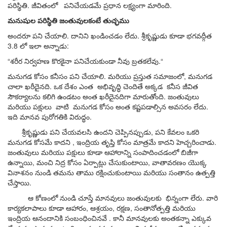
పరిస్థితి
.
జీవితంలో పనిచేయడమే ప్రధాన లక్ష్యంగా మారింది.
మనుషుల పరిస్థితి జంతువులకంటే తుచ్ఛము
అందరూ
పని
చేయాలి
.
దానిని
ఖండించడం
లేదు
.
శ్రీకృష్ణుడు
కూడా
భగవద్గీత
3.8
లో
ఇలా
అన్నాడు
:
“
శరీర నిర్వహణ కొరకైనా పనిచేయకుండా నీవు బ్రతకలేవు.
“
మనుగడ
కోసం
కనీసం
పని
చేయాలి
.
మరియు
ప్రస్తుత
సమాజంలో
,
మనుగడ
చాలా
ఖరీదైనది
.
ఒక
దేశం
ఎంత
అభివృద్ధి
చెందితే
అక్కడ
కనీస
జీవిత
సౌకర్యాలను
కలిగి
ఉండటం
అంత
ఖరీదైనదిగా
మారుతోంది
.
జంతువులు
మరియు
పక్షులు
వాటి
మనుగడ
కోసం
అంత
కష్టపడాల్సిన
అవసరం
లేదు
.
ఇది
మానవ
పురోగతికి
విరుద్ధం
.
శ్రీకృష్ణుడు
పని
చేయవలసి
ఉందని
చెప్పినప్పుడు
,
పని
కేవలం
ఒకరి
మనుగడ
కోసమే
కాదని
,
ఇంద్రియ
తృప్తి
కోసం
మాత్రమే
కాదని
హెచ్చరించాడు
.
జంతువులు
మరియు
పక్షులు
కూడా
ఆహారాన్ని
సంపాదించడంలో
బిజీగా
ఉన్నాయి
,
మంచి
నిద్ర
కోసం
ఏర్పాట్లు
చేసుకుంటాయి
,
వాతావరణం
యొక్క
వినాశనం
నుండి
తమను
తాము
రక్షించుకుంటాయి
మరియు
సంతానం
ఉత్పత్తి
చేస్తాయి
.
ఆ
కోణంలో
నుండి
చూస్తే
మానవులు
జంతువులకు
భిన్నంగా
లేరు
.
వారి
కార్యకలాపాలు
కూడా
ఆహారం
,
ఆశ్రయం
,
రక్షణ
,
సంతానోత్పత్తి
మరియు
ఇంద్రియ
ఆనందానికి
సంబంధించినవే
.
కానీ
మానవులకు
అంతకన్నా
ఎక్కువ