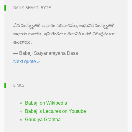
DAILY BHAKTI BYTE
వేద సంస్కృతికి ఆధారం పరివారము, ఆధునిక సంస్కృతికి
ఆధారం బజారు. ఇవి రెండూ ఒకదానికి ఒకటి విరుద్ధముగా
ఉంటాయి.
—
Babaji Satyanarayana Dasa
Next quote »
LINKS
Babaji on Wikipedia
Babaji's Lectures on Youtube
Gaudiya Grantha