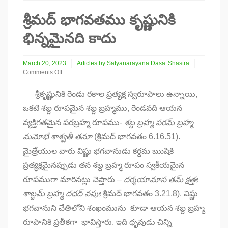
శ్రీమద్ భాగవతము కృష్ణునికి
భిన్నమైనది కాదు
March 20, 2023
Articles by Satyanarayana Dasa
Shastra
Comments Off
on
శ్రీమద్
శ్రీకృష్ణునికి రెండు రకాల ప్రత్యక్ష స్వరూపాలు ఉన్నాయి,
భాగవతము
ఒకటి శబ్ద రూపమైన శబ్ద బ్రహ్మము, రెండవది ఆయన
కృష్ణునికి
భిన్నమైనది
వ్యక్తిగతమైన పరబ్రహ్మ రూపము-
శబ్ద
బ్రహ్మ
పరమ్
బ్రహ్మ
కాదు
మమోభే
శా
శ్వతీ
త
నూ
(శ్రీమద్ భాగవతం 6.16.51).
మైత్రేయుల వారు విష్ణు భగవానుడు కర్దమ ఋషికి
ప్రత్యక్షమైనప్పుడు తన శబ్ద బ్రహ్మ రూపం స్వకీయమైన
రూపముగా మారినట్లు చెప్తారు –
దర్శయామాస తమ్ క్షత్తః
శాబ్దమ్ బ్రహ్మ దధద్ వపుః
శ్రీమద్ భాగవతం 3.21.8). విష్ణు
భగవానుని చేతిలోని శంఖంమును కూడా ఆయన శబ్ద బ్రహ్మ
రూపానికి ప్రతీకగా భావిస్తారు. ఇది ధృవుడు చిన్ని