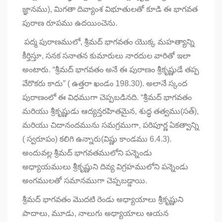
జ్ఞానము), మిగతా దివ్యాంశ విభూతులతో కూడి ఈ భాగవత
పురాణ రూపము ఉదయించెను.
పద్మ పురాణములో, శ్రీమద్ భాగవతం యొక్క మహత్యాన్ని
కీర్తిస్తూ, సనక సనాతన కుమారులు నారదుల వారితో ఇలా
అంటారు. “శ్రీమద్ భాగవతం అనే ఈ పురాణం శ్రీకృష్ణుడే తప్ప
వేరొకరు కాదు” ( ఉత్తరా ఖండం 198.30). అలానే స్కంద
పురాణంలో ఈ విధముగా చెప్పబడినది. “శ్రీమద్ భాగవతం
మరియు శ్రీకృష్ణుడు ఆద్యన్తరహితమైన, శుద్ధ తత్వము(సత్),
మరియు చిదానందమును సమగ్రముగా, పరిపూర్ణ ఏకత్వాన్ని
( స్వరూపం) కలిగి ఉన్నారు(విష్ణు కాండము 6.4.3).
అందువల్ల శ్రీమద్ భాగవతములోని పన్నెండు
అధ్యాయములు శ్రీకృష్ణుని దివ్య విగ్రహములోని పన్నెండు
అంగములతో సమానముగా చెప్పబడ్డాయి.
శ్రీమద్ భాగవతం మొదటి రెండు అధ్యాయాలు శ్రీకృష్ణుని
పాదాలు, మూడు, నాలుగు అధ్యాయాలు ఆయన