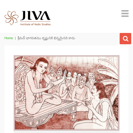
Home
|
శ్రీమద్ భాగవతము కృష్ణునికి భిన్నమైనది కాదు