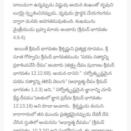
బాలుడుగా ఉన్నప్పుడు విష్ణువు ఆయన శంఖంతో దృవుని
బుగ్గపై స్పృశించినప్పుడు, ధృవుడు ప్రార్ధన చేయగలగడం
ద్వారా మనకు అవగతమవుతుంది. శంఖమును
మైత్రేయుడు బ్రహ్మ మాయ అంటారు (శ్రీమద్ భాగవతం
4.9.4).
అయితే శ్రీమద్ భాగవతం శ్రీకృష్ణుని ప్రత్యక్ష రూపము. శ్రీ
సూత గోస్వామి శ్రీమద్ భాగవతమును “పరమ సత్యాన్ని
ప్రకాశింపచేసే దీపం” అంటారు (తత్త్వ-దీపం పురాణం శ్రీమద్
భాగవతం 12.12.68). ఆయన దానిని ” సర్వోత్కృష్టమైన
పరమ సత్యాన్ని తెలిపే వెలుగు” (అధ్యాత్మ-దీపం శ్రీమద్
భాగవతం 1.2.3) అని, ” సర్వోత్కృష్టమైన జ్ఞానాన్ని చూపే
శ్రేష్ఠ దీపము”(అతులో జ్ఞాన ప్రదీపః శ్రీమద్ భాగవతం
12.13.19) అని కూడా అంటారు. శ్రీకృష్ణుడు కంసుని
కారాగారంలో తన ముందు ప్రత్యక్షమైనప్పుడు దేవకీ దేవి
చేసిన స్తుతిలో ఆయనను “అధ్యాత్మ దీపము” (శ్రీమద్
భాగవతం, 10.3.24) అని సంబోధిస్తుంది. ఈ వ్యాఖ్యానాల