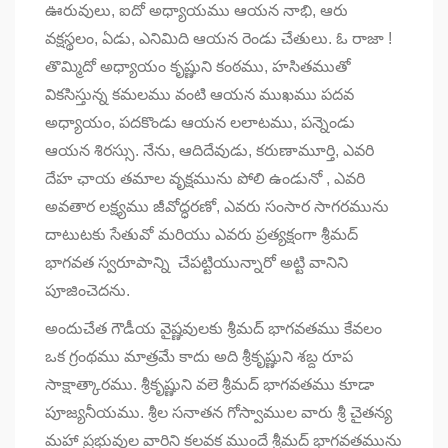
ఊరువులు, ఐదో అధ్యాయము ఆయన నాభి, ఆరు
వక్షస్థలం, ఏడు, ఎనిమిది ఆయన రెండు చేతులు. ఓ రాజా !
తొమ్మిదో అధ్యాయం కృష్ణుని కంఠము, హసితముతో
వికసిస్తున్న కమలము వంటి ఆయన ముఖము పదవ
అధ్యాయం, పదకొండు ఆయన లలాటము, పన్నెండు
ఆయన శిరస్సు. నేను, ఆదిదేవుడు, కరుణామూర్తి, ఎవరి
దేహ ఛాయ తమాల వృక్షమును పోలి ఉండునో , ఎవరి
అవతార లక్ష్యము జీవోద్ధరణో, ఎవరు సంసార సాగరమును
దాటుటకు సేతువో మరియు ఎవరు ప్రత్యక్షంగా శ్రీమద్
భాగవత స్వరూపాన్ని చేపట్టియున్నారో అట్టి వానిని
పూజించెదను.
అందుచేత గౌడీయ వైష్ణవులకు శ్రీమద్ భాగవతము కేవలం
ఒక గ్రంథము మాత్రమే కాదు అది శ్రీకృష్ణుని శబ్ద రూప
సాక్షాత్కారము. శ్రీకృష్ణుని వలె శ్రీమద్ భాగవతము కూడా
పూజ్యనీయము. శ్రీల సనాతన గోస్వాముల వారు శ్రీ చైతన్య
మహా ప్రభువుల వారిని కలవక ముందే శ్రీమద్ భాగవతమును