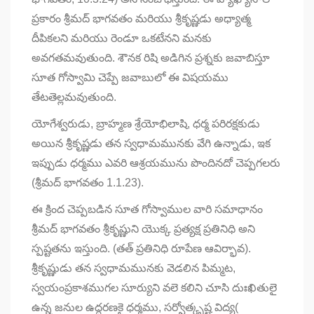
ప్రకారం శ్రీమద్ భాగవతం మరియు శ్రీకృష్ణడు అధ్యాత్మ
దీపికలని మరియు రెండూ ఒకటేనని మనకు
అవగతమవుతుంది. శౌనక రిషి అడిగిన ప్రశ్నకు జవాబిస్తూ
సూత గోస్వామి చెప్పే జవాబులో ఈ విషయము
తేటతెల్లమవుతుంది.
యోగేశ్వరుడు, బ్రాహ్మణ శ్రేయోభిలాషి, ధర్మ పరిరక్షకుడు
అయిన శ్రీకృష్ణడు తన స్వధామమునకు వేగి ఉన్నాడు, ఇక
ఇప్పుడు ధర్మము ఎవరి ఆశ్రయమును పొందినదో చెప్పగలరు
(శ్రీమద్ భాగవతం 1.1.23).
ఈ క్రింద చెప్పబడిన సూత గోస్వాముల వారి సమాధానం
శ్రీమద్ భాగవతం శ్రీకృష్ణుని యొక్క ప్రత్యక్ష ప్రతినిధి అని
స్పష్టతను ఇస్తుంది. (తత్ ప్రతినిధి రూపేణ ఆవిర్భావ).
శ్రీకృష్ణుడు తన స్వధామమునకు వెడలిన పిమ్మట,
స్వయంప్రకాశముగల సూర్యుని వలె కలిని చూసి దుఃఖితులై
ఉన్న జనుల ఉద్ధరణకై ధర్మము, సర్వోత్కృష్ట విద్య(