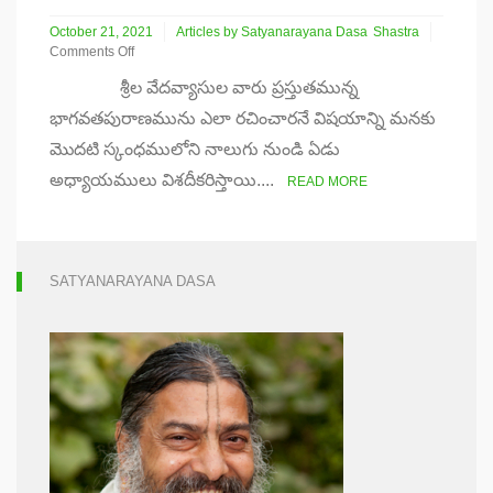
October 21, 2021
Articles by Satyanarayana Dasa
Shastra
Comments Off
on
శ్రీల వేదవ్యాసుల వారు ప్రస్తుతమున్న
శ్రీమద్
భాగవతము
భాగవతపురాణమును ఎలా రచించారనే విషయాన్ని మనకు
యొక్క
మొదటి స్కంధములోని నాలుగు నుండి ఏడు
బోధనాతత్వం
(1)
అధ్యాయములు విశదీకరిస్తాయి....
READ MORE
SATYANARAYANA DASA