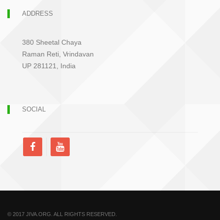
ADDRESS
380 Sheetal Chaya
Raman Reti, Vrindavan
UP 281121, India
SOCIAL
© 2017 JIVA.ORG. ALL RIGHTS RESERVED.