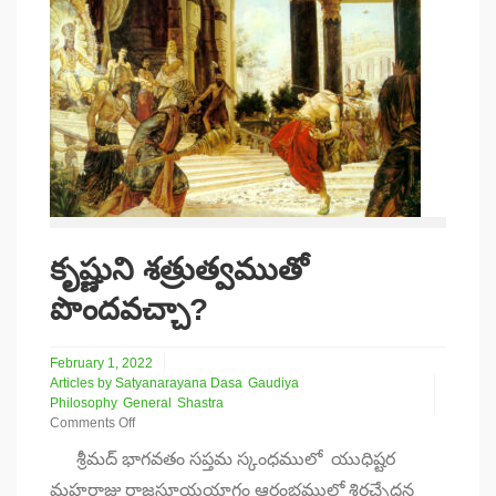
కృష్ణుని శత్రుత్వముతో
పొందవచ్చా?
February 1, 2022
Articles by Satyanarayana Dasa
Gaudiya
Philosophy
General
Shastra
Comments Off
on
శ్రీమద్ భాగవతం సప్తమ స్కంధములో యుధిష్టర
కృష్ణుని
శత్రుత్వముతో
మహరాజు రాజసూయయాగం ఆరంభములో శిరచ్చేదన