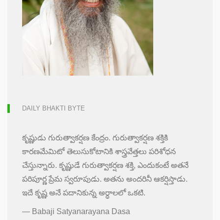
DAILY BHAKTI BYTE
కృష్ణుడు గురుత్వాకర్షణ కేంద్రం. గురుత్వాకర్షణ శక్తికి
కారణమేమిటో తెలుసుకోటానికి శాస్త్రవేత్తలు పరిశోధన
చేస్తున్నారు. కృష్ణుడే గురుత్వాకర్షణ శక్తి, ఎందుకంటే అతనే
పరిపూర్ణ ప్రేమ స్వరూపుడు. అతను అందరినీ ఆకర్షిస్తాడు.
ఇదే కృష్ణ అనే పదానికున్న అర్ధాలలో ఒకటి.
—
Babaji Satyanarayana Dasa