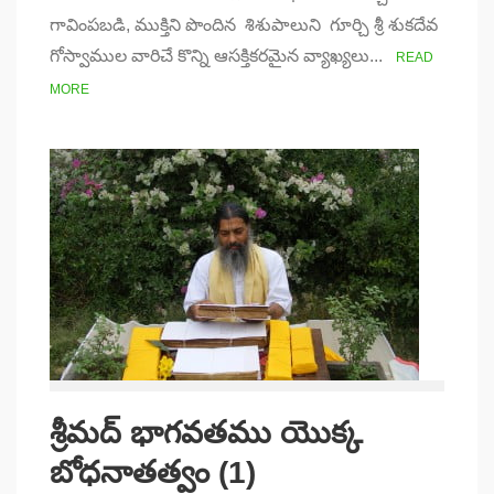
పొందవచ్చా?
గావింపబడి, ముక్తిని పొందిన శిశుపాలుని గూర్చి శ్రీ శుకదేవ
గోస్వాముల వారిచే కొన్ని ఆసక్తికరమైన వ్యాఖ్యలు...
READ
MORE
శ్రీమద్ భాగవతము యొక్క
బోధనాతత్వం (1)