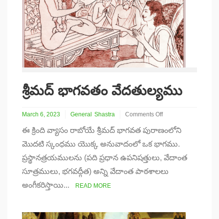
శ్రీమద్ భాగవతం వేదతుల్యము
March 6, 2023
General
Shastra
Comments Off
on
ఈ క్రింది వ్యాసం రాబోయే శ్రీమద్ భాగవత పురాణంలోని
శ్రీమద్
భాగవతం
మొదటి స్కంధము యొక్క అనువాదంలో ఒక భాగము.
వేదతుల్యము
ప్రస్థానత్రయములను (పది ప్రధాన ఉపనిషత్తులు, వేదాంత
సూత్రములు, భగవద్గీత) అన్ని వేదాంత పాఠశాలలు
అంగీకరిస్తాయి...
READ MORE