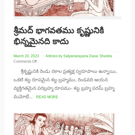
శ్రీమద్ భాగవతము కృష్ణునికి
భిన్నమైనది కాదు
March 20, 2023
Articles by Satyanarayana Dasa
Shastra
Comments Off
on
శ్రీకృష్ణునికి రెండు రకాల ప్రత్యక్ష స్వరూపాలు ఉన్నాయి,
శ్రీమద్
భాగవతము
ఒకటి శబ్ద రూపమైన శబ్ద బ్రహ్మము, రెండవది ఆయన
కృష్ణునికి
వ్యక్తిగతమైన పరబ్రహ్మ రూపము- శబ్ద బ్రహ్మ పరమ్ బ్రహ్మ
భిన్నమైనది
కాదు
మమోభే...
READ MORE