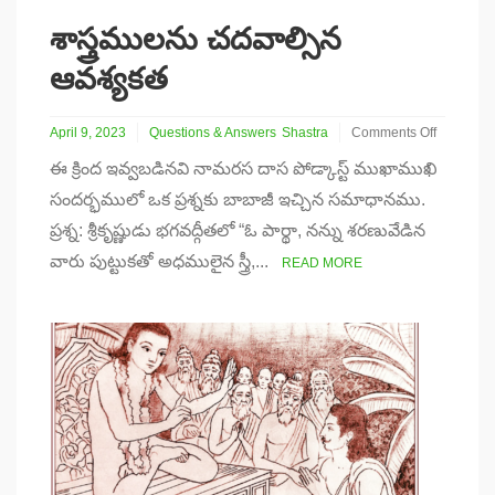
శాస్త్రములను చదవాల్సిన
ఆవశ్యకత
April 9, 2023
Questions & Answers
Shastra
Comments Off
on
ఈ క్రింద ఇవ్వబడినవి నామరస దాస పోడ్కాస్ట్ ముఖాముఖి
శాస్త్రములను
చదవాల్సిన
సందర్భములో ఒక ప్రశ్నకు బాబాజీ ఇచ్చిన సమాధానము.
ఆవశ్యకత
ప్రశ్న: శ్రీకృష్ణుడు భగవద్గీతలో “ఓ పార్థా, నన్ను శరణువేడిన
వారు పుట్టుకతో అధములైన స్త్రీ,...
READ MORE