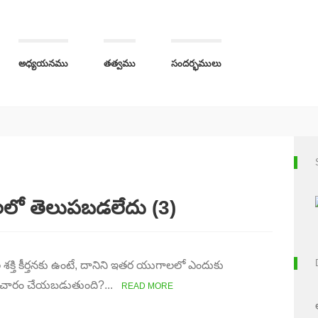
అధ్యయనము
తత్వము
సందర్భములు
లలో తెలుపబడలేదు (3)
తి కీర్తనకు ఉంటే, దానిని ఇతర యుగాలలో ఎందుకు
 ప్రచారం చేయబడుతుంది?...
READ MORE