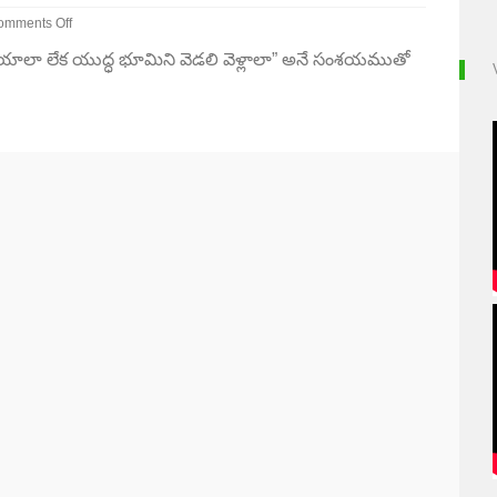
omments Off
n
లా లేక యుద్ధ భూమిని వెడలి వెళ్లాలా” అనే సంశయముతో
ష్ణుడున్నచోటే
ిజయముంటుంది