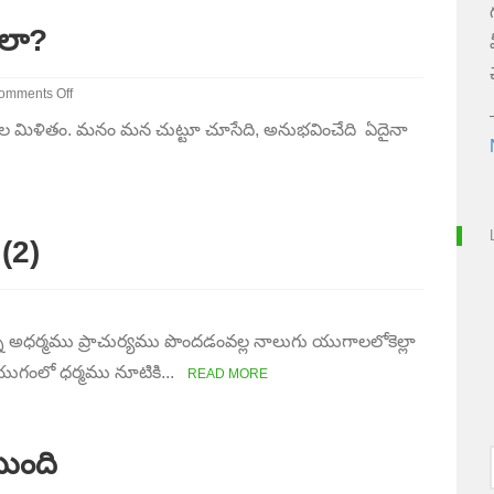
ఎలా?
omments Off
n
మిళితం. మనం మన చుట్టూ చూసేది, అనుభవించేది ఏదైనా
విత
రేయస్సు
ధించుట
లా?
 (2)
ము ప్రాచుర్యము పొందడంవల్ల నాలుగు యుగాలలోకెల్లా
ంలో ధర్మము నూటికి...
READ MORE
ుంది