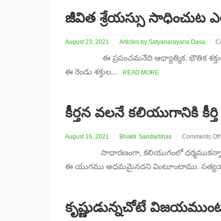
తెలుపబడలేదు
(3)
జీవిత శ్రేయస్సు సాధించుట 
August 23, 2021
Articles by Satyanarayana Dasa
C
o
ఈ ప్రపంచమనేది ఆధ్యాత్మిక, భౌతిక శక్తుల 
జీ
శ్
ఈ రెండు శక్తుల...
READ MORE
సా
ఎ
కీర్తన వలనే కలియుగానికి కీర్తి
August 16, 2021
Bhakti
Sandarbhas
Comments Off
on
సాధారణంగా, కలియుగంలో ధర్మముకన్నా అధర్మ
కీర్తన
వలనే
ఈ యుగము అధమమైనదని వింటూంటాము. సత్యయుగ
కలియుగానికి
కీర్తి
(2)
కృష్ణుడున్నచోటే విజయముంట