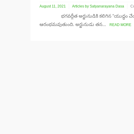
August 11, 2021
Articles by Satyanarayana Dasa
C
o
భగవద్గీత అర్జునుడికి కలిగిన “యుద్ధం చేయా
కృ
వ
ఆరంభమవుతుంది. అర్జునుడు తన...
READ MORE