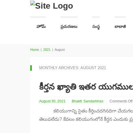
హోమ్
ప్రచురణలు
సంస్థ
బాబాజీ
Home
|
2021
|
August
MONTHLY ARCHIVES: AUGUST 2021
కీర్తన ఖ్యాతి ఇతర యుగము
August 30, 2021
Bhakti
Sandarbhas
Comments Off
on
కలియుగాన్ని సైతం కీర్తించదగినదిగా చేయగల శక్
కీర్తన
ఖ్యాతి
తెలుపలేదు? కేవలం కలియుగంలోనే కీర్తన ఎందుకు
ఇతర
యుగములలో