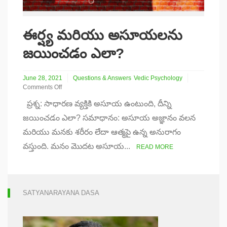
ఈర్ష్య మరియు అసూయలను
జయించడం ఎలా?
June 28, 2021
Questions & Answers
Vedic Psychology
Comments Off
on
ప్రశ్న: సాధారణ వ్యక్తికి అసూయ ఉంటుంది, దీన్ని
ఈర్ష్య
మరియు
జయించడం ఎలా? సమాధానం: అసూయ అజ్ఞానం వలన
అసూయలను
మరియు మనకు శరీరం లేదా ఆత్మపై ఉన్న అనురాగం
జయించడం
ఎలా?
వస్తుంది. మనం మొదట అసూయ...
READ MORE
SATYANARAYANA DASA