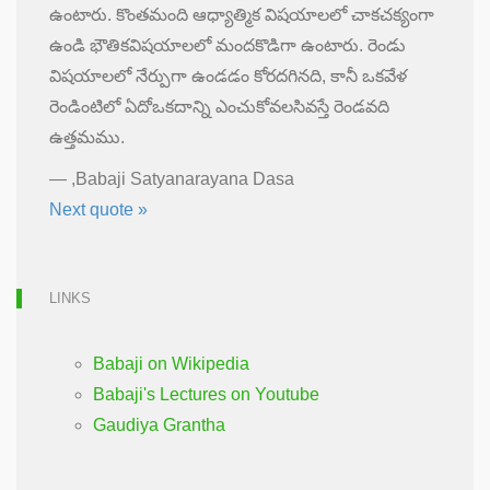
ఉంటారు. కొంతమంది ఆధ్యాత్మిక విషయాలలో చాకచక్యంగా
ఉండి భౌతికవిషయాలలో మందకొడిగా ఉంటారు. రెండు
విషయాలలో నేర్పుగా ఉండడం కోరదగినది, కానీ ఒకవేళ
రెండింటిలో ఏదోఒకదాన్ని ఎంచుకోవలసివస్తే రెండవది
ఉత్తమము.
—
,Babaji Satyanarayana Dasa
Next quote »
LINKS
Babaji on Wikipedia
Babaji's Lectures on Youtube
Gaudiya Grantha