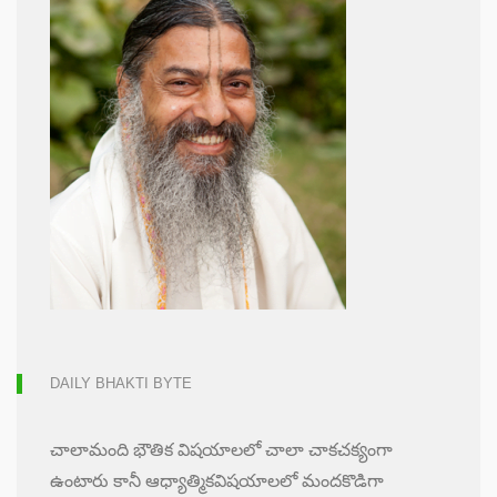
DAILY BHAKTI BYTE
చాలామంది భౌతిక విషయాలలో చాలా చాకచక్యంగా
ఉంటారు కానీ ఆధ్యాత్మికవిషయాలలో మందకొడిగా