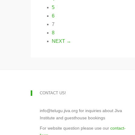
5
6
7
8
NEXT →
CONTACT US!
info@telugu.jiva.org for inquiries about Jiva
Institute and guesthouse bookings
For website question please use our
contact-