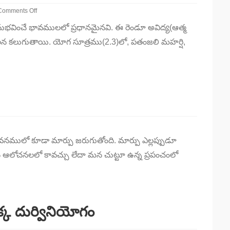
Comments Off
on
ించే భావములలో ప్రధానమైనవి. ఈ రెండూ అవిద్య(ఆత్మ
ాగ
ద్వేషముల
లన కలుగుతాయి. యోగ సూత్రము(2.3)లో, పతంజలి మహర్షి,
సమస్యకు
రిష్కారం
ావనములో కూడా మార్పు జరుగుతోంది. మార్పు ఎల్లప్పుడూ
 ఆలోచనలలో కావచ్చు లేదా మన చుట్టూ ఉన్న ప్రపంచంలో
క దుర్వినియోగం