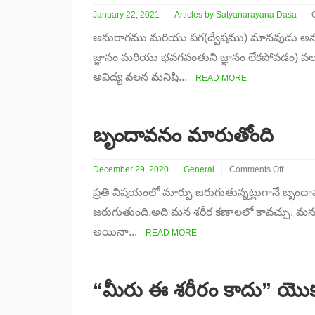
January 22, 2021
Articles by Satyanarayana Dasa
అనురాగము మరియు పగ(ద్వేషము) మానవుడు అనుభవ
ర
జ్ఞానం మరియు భవగవంతుని జ్ఞానం లేకపోవడం) వ
అవిద్య వలన మనిషి...
ప
READ MORE
బృందావనం మారుతోంది
December 29, 2020
General
Comments Off
on
ప్రతి విషయంలో మార్పు జరుగుతున్నట్లుగానే బృంద
బృందావనం
మారుతోంది
జరుగుతుంది.అది మన శరీర కణాలలో కావచ్చు, మన
అయినా...
READ MORE
“మీరు ఈ శరీరం కాదు” యొక్