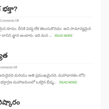
 భక్తా?
Comments Off
on
న రూపం. దీనికి విద్య లేక తెలుసుకొనడం అని సామాన్యమైన
శాస్త్రాధ్యయనం
–
ో దానిని జ్ఞాన అంటారు. ఇది మన ...
READ MORE
జ్ఞానమా
లేక
భక్తా?
్యత
omments Off
n
జన్మ అరుదైనది మరియు అతి ప్రముఖమైనది. మహాభారతం లోని
మానవ
న్మ
భక్తాగ్రణ మహాజనులలో ఒకరైన భీష్మ...
READ MORE
ొక్క
్రాముఖ్యత
ిష్కారం