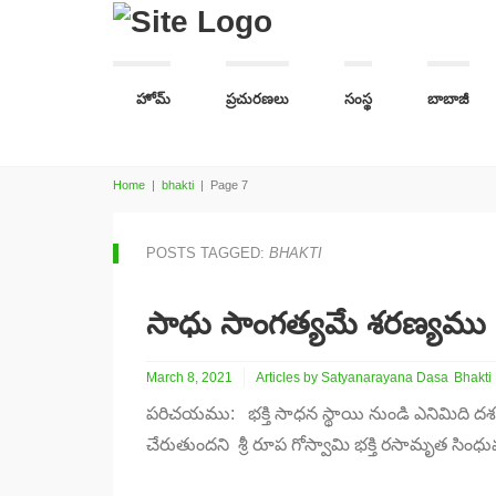
హోమ్
ప్రచురణలు
సంస్థ
బాబాజీ
Home
|
bhakti
|
Page 7
POSTS TAGGED:
BHAKTI
సాధు సాంగత్యమే శరణ్యము
March 8, 2021
Articles by Satyanarayana Dasa
Bhakti
పరిచయము: భక్తి సాధన స్థాయి నుండి ఎనిమిది దశ
చేరుతుందని శ్రీ రూప గోస్వామి భక్తి రసామృత సింధ