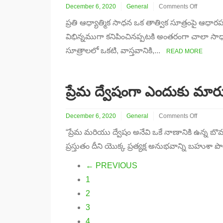
December 6, 2020
General
Comments Off
on
ప్రతి ఆధ్యాత్మిక సాధన ఒక తాత్విక సూత్రంపై ఆ
“మీరు
ఈ
విభిన్నముగా కనిపించినప్పటకి అంతరంగా చాలా 
శరీరం
సూత్రాలలో ఒకటి, వాస్తవానికి,...
కాదు”
READ MORE
యొక్క
దుర్వినియోగం
ప్రేమ ద్వేషంగా ఎందుకు మా
December 6, 2020
General
Comments Off
on
“ప్రేమ మరియు ద్వేషం అనేవి ఒకే నాణానికి ఉన్న బ
ప్రేమ
ద్వేషంగా
ప్రస్తుతం దీని యొక్క ప్రత్యక్ష అనుభవాన్ని బహు
ఎందుకు
మారుతుంది?
← PREVIOUS
కరోనా
చూపిన
1
నిజం
2
3
4