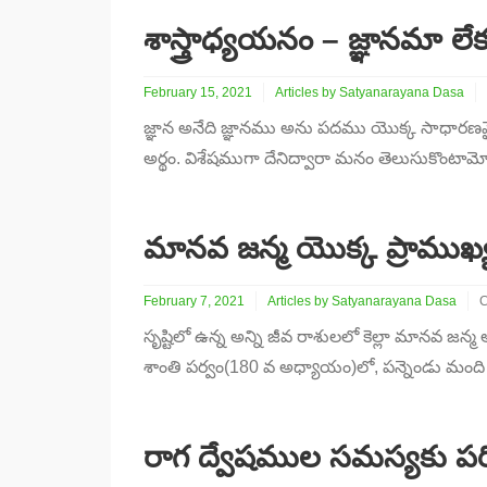
శాస్త్రాధ్యయనం – జ్ఞానమా లేక
February 15, 2021
Articles by Satyanarayana Dasa
జ్ఞాన అనేది జ్ఞానము అను పదము యొక్క సాధారణమై
అర్థం. విశేషముగా దేనిద్వారా మనం తెలుసుకొంటామ
మానవ జన్మ యొక్క ప్రాముఖ
February 7, 2021
Articles by Satyanarayana Dasa
C
o
సృష్టిలో ఉన్న అన్ని జీవ రాశులలో కెల్లా మానవ 
జ
శాంతి పర్వం(180 వ అధ్యాయం)లో, పన్నెండు మంది 
య
ప
రాగ ద్వేషముల సమస్యకు పర