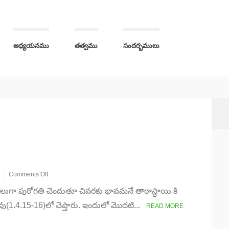
అధ్యయనము
తత్వము
సందర్భములు
Comments Off
on
లుగా పురోగతి చెందుతూ చివరకు భావమనే తారాస్థాయి కి
సాధు
సాంగత్యమే
ువు(1.4.15-16)లో చెప్తారు. ఇందులో మొదటి...
READ MORE
శరణ్యము