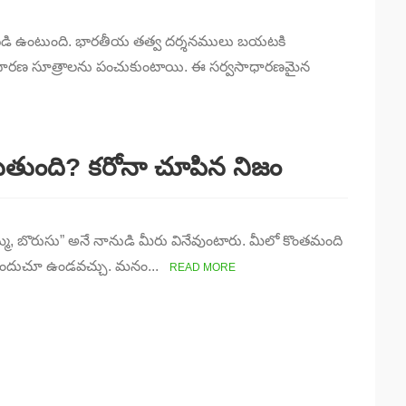
ధారపడి ఉంటుంది. భారతీయ తత్వ దర్శనములు బయటకి
సాధారణ సూత్రాలను పంచుకుంటాయి. ఈ సర్వసాధారణమైన
రుతుంది? కరోనా చూపిన నిజం
ొమ్మ, బొరుసు” అనే నానుడి మీరు వినేవుంటారు. మీలో కొంతమంది
శా పొందుచూ ఉండవచ్చు. మనం...
READ MORE