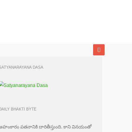
SATYANARAYANA DASA
DAILY BHAKTI BYTE
అహంకారం పతనానికి దారితీస్తుంది. కాని వినయంతో