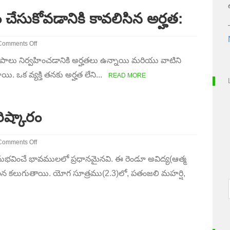
ం చేసుకోవడానికి కావలిసిన అర్హత:
Comments Off
on
ర్యకలాపాలు నిర్వహించడానికి అర్హతలు ఉన్నాయి మరియు వాటిని
అధికారము
–
యి. ఒక వ్యక్తి తనకు అర్హత లేని...
READ MORE
ాస్త్రాలను
ర్థం
ేసుకోవడానికి
ావలిసిన
ిష్కారం
ర్హత:
Comments Off
on
ించే భావములలో ప్రధానమైనవి. ఈ రెండూ అవిద్య(ఆత్మ
ాగ
ద్వేషముల
లన కలుగుతాయి. యోగ సూత్రము(2.3)లో, పతంజలి మహర్షి,
సమస్యకు
రిష్కారం