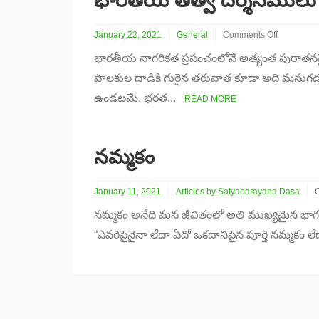
భారతీయ తత్వ దర్శనములు
January 22, 2021
General
Comments Off
on
భారతీయ నాగరికత ప్రపంచంలోనే అత్యంత పురాతనమ
భారతీయ
తత్వ
పాలకుల దాడికి గురైన తరువాత కూడా అది మనుగడ స
దర్శనములు
ఉండటమే. భరత...
READ MORE
నమ్మకం
January 11, 2021
Articles by Satyanarayana Dasa
o
నమ్మకం అనేది మన జీవితంలో అతి ముఖ్యమైన భాగం. 
న
“ఎవరిపైనైనా లేదా ఏదో ఒకదానిపైన పూర్తి నమ్మకం లేద