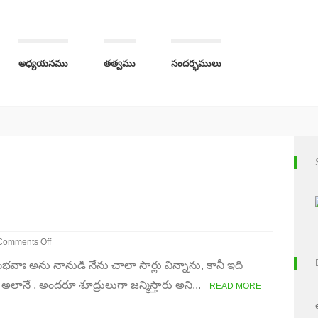
అధ్యయనము
తత్వము
సందర్భములు
Comments Off
on
ంభవాః అను నానుడి నేను చాలా సార్లు విన్నాను, కానీ ఇది
ూద్రులా
ేక
 అలానే , అందరూ శూద్రులుగా జన్మిస్తారు అని...
READ MORE
ైశ్యులా?