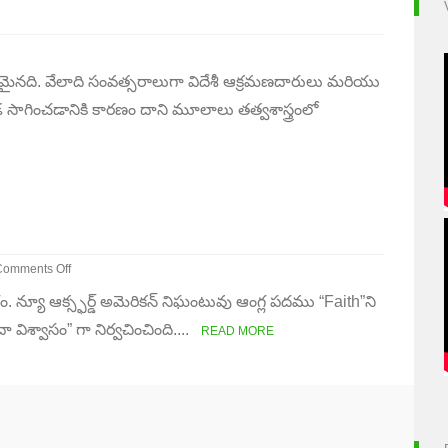
ైనది. వేలాది సంవత్సరాలుగా విదేశీ ఆక్రమణదారులు మరియు
ాగించడానికి కారణం దాని మూలాలు తత్వశాస్త్రంలో
Comments Off
n
న్యూ ఆక్స్ఫర్డ్ అమెరికన్ నిఘంటువు ఆంగ్ల పదము “Faith”ని
మ్మకం
ా విశ్వాసం” గా నిర్వచించింది....
READ MORE