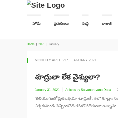
హోమ్
ప్రచురణలు
సంస్థ
బాబాజీ
Home
|
2021
|
January
MONTHLY ARCHIVES: JANUARY 2021
శూద్రులా లేక వైశ్యులా?
January 31, 2021
Articles by Satyanarayana Dasa
“కలియుగంలో ప్రతిఒక్కరూ శూద్రులే”, కలౌ శూద్రాః స
శ
ల
ఎక్కడినుండి వచ్చిందనేది కనుగొనలేకుండా ఉన్నాను.
వ