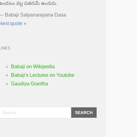
ఉండటం వల్ల పతనమే ఉండదు.
—
Babaji Satyanarayana Dasa
Next quote »
LINKS
Babaji on Wikipedia
Babaji's Lectures on Youtube
Gaudiya Grantha
SEARCH