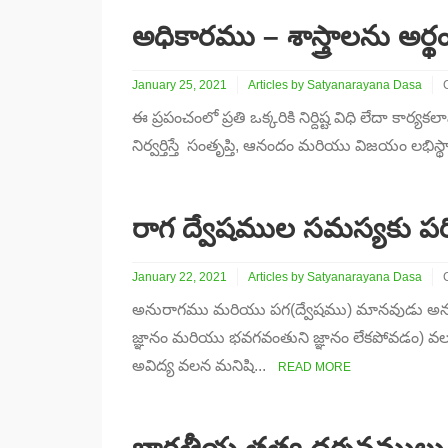
అధికారము – శాస్త్రాలను అర్థ
January 25, 2021
Articles by Satyanarayana Dasa
ఈ ప్రపంచంలో ప్రతి ఒక్కరికి నిర్దిష్ట విధి లేదా కా
నిర్వర్తిస్తే సంతృప్తి, ఆనందం మరియు విజయం లభిస్థా
శ
అ
చ
క
రాగ ద్వేషముల సమస్యకు పర
అ
January 22, 2021
Articles by Satyanarayana Dasa
అనురాగము మరియు పగ(ద్వేషము) మానవుడు అనుభవ
ర
జ్ఞానం మరియు భవగవంతుని జ్ఞానం లేకపోవడం) వ
అవిద్య వలన మనిషి...
ప
READ MORE