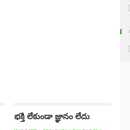
భక్తి లేకుండా జ్ఞానం లేదు