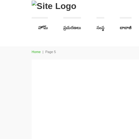
హోమ్
ప్రచురణలు
సంస్థ
బాబాజీ
Home
|
Page 5