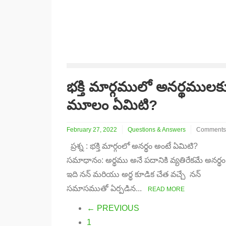
భక్తి మార్గములో అనర్థములక
మూలం ఏమిటి?
February 27, 2022
Questions & Answers
Comments 
on
ప్రశ్న : భక్తి మార్గంలో అనర్థం అంటే ఏమిటి?
భక్తి
మార్గములో
సమాధానం: అర్థము అనే పదానికి వ్యతిరేకమే అనర్థం
అనర్థములక
ఇది నన్ మరియు అర్థ కూడిక చేత వచ్చే నన్
మూలం
ఏమిటి?
సమాసముతో ఏర్పడిన...
READ MORE
← PREVIOUS
1