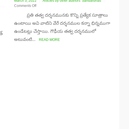
March 3, 2022
Articles by other authors
Sandarbhas
Comments Off
on
ప్రతి తత్వ దర్శనమునకు కొన్ని ప్రత్యేక సూత్రాలు
భక్తి
లేకుండా
ఉంటాయి అవి వాటిని వేరే దర్శనముల కన్నా భిన్నముగా
జ్ఞానం
ఉండేటట్లు చేస్తాయి. గౌఢీయ తత్వ దర్శనములో
లేదు
త్
అటువంటి...
READ MORE