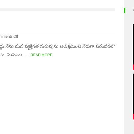
mments Off
ర్లు నేను మన వ్యక్తిగత గురువును అతిక్రమించి నేరుగా పరంపరలో
ంపర
డి
నాను. మనము ...
READ MORE
చే
ానము