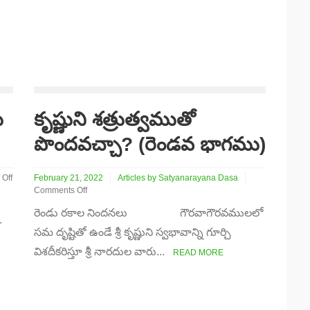
ు
కృష్ణుని శత్రుత్వముతో
పొందవచ్చా? (రెండవ భాగము)
Off
February 21, 2022
Articles by Satyanarayana Dasa
Comments Off
on
రెండు రకాల నిందనలు గౌరవాగౌరవములలో
కృష్ణుని
.
ు
శత్రుత్వముతో
సమ దృష్టితో ఉండే శ్రీ కృష్ణుని స్వభావాన్ని గూర్చి
పొందవచ్చా?
విశదీకరిస్తూ శ్రీ నారదుల వారు...
(రెండవ
READ MORE
భాగము)