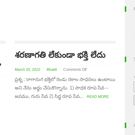
శరణాగతి లేకుండా భక్తి లేదు
?
March 20, 2022
Bhakti
Comments Off
on
ప్రశ్న : రాగానుగ భక్తిలో రెండు రకాల సాధనలు ఉంటాయి
శరణాగతి
లేకుండా
అని నేను అర్ధం చేసుకొన్నాను. 1) సాధక రూప సేవ –
భక్తి
జపము, గురు సేవ 2) సిద్ధ రూప సేవ...
లేదు
READ MORE