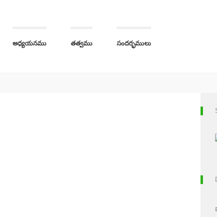
అధ్యయనము
తత్వము
సందర్భములు