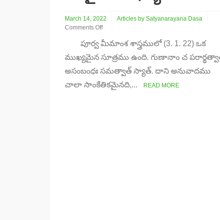
March 14, 2022
Articles by Satyanarayana Dasa
Comments Off
on
పూర్వ మీమాంశ శాస్త్రములో (3. 1. 22) ఒక
భగవంతుడు
లేకుండా
ముఖ్యమైన సూత్రము ఉంది. గుణానాం చ పరార్థత్వా
ఏ
అసంబంధః సమత్వాత్ స్యాత్. దాని అనువాదము
నిజమైన
బాంధవ్యము
చాలా సాంకేతికమైనది,...
READ MORE
లేదు