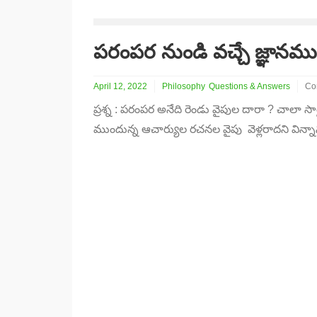
పరంపర నుండి వచ్చే జ్ఞానము
April 12, 2022
Philosophy
Questions & Answers
Co
on
ప్రశ్న : పరంపర అనేది రెండు వైపుల దారా ? చాలా సా
పర
నుం
ముందున్న ఆచార్యుల రచనల వైపు వెళ్లరాదని విన్
వచ్
జ్ఞ