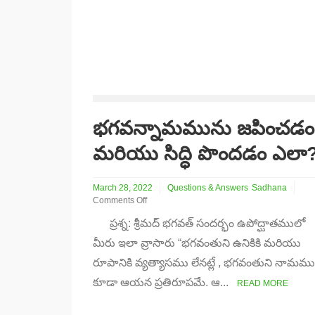
భగవన్నామమును జపించడం
మరియు సిద్ధి పొందడం ఎలా
March 28, 2022
Questions & Answers
Sadhana
Comments Off
on
ప్రశ్న: శ్రీమద్ భగవత్ సందర్భం ఉపోద్ఘాతములో
భగవన్నామమును
జపించడం
మీరు ఇలా వ్రాసారు “భగవంతుని ఉనికికి మరియు
మరియు
రూపానికి వ్యత్యాసము లేనట్లే , భగవంతుని నామము
సిద్ధి
పొందడం
కూడా ఆయన ప్రతిరూపమే. ఆ...
READ MORE
ఎలా?