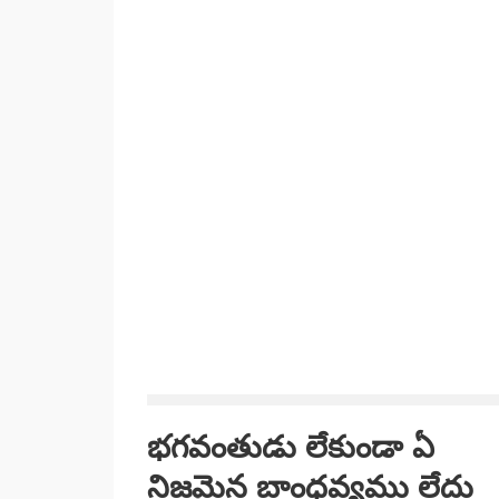
భగవంతుడు లేకుండా ఏ
నిజమైన బాంధవ్యము లేదు